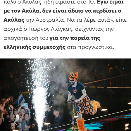
πολύ ο Ακύλας, ήδη είμαστε στο 10.
Εγώ είμαι
με τον Ακύλα, δεν είναι άδικο να κερδίσει ο
Ακύλας
την Αυστραλία; Να τα λέμε αυτά», είπε
αρχικά ο Γιώργος Λιάγκας, δείχνοντας την
απογοήτευσή του
για την πορεία της
ελληνικής συμμετοχής
στα προγνωστικά.