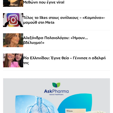
Μεθώνη που έγινε viral
Τέλος τα likes στους ανήλικους – «Καμπάνα»-
μαμούθ στη Meta
Αλεξάνδρα Παλαιολόγου: «Ήμουν…
βδέλυγμα!»
Ρία Ελληνίδου: Έγινε θεία – Γέννησε η αδελφή
της