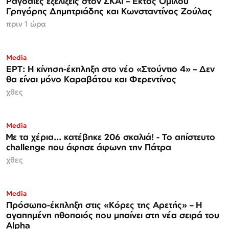
Ραγδαίες εξελίξεις στον ΣΚΑΪ – Εκτός Ομίλου
Γρηγόρης Δημητριάδης και Κωνσταντίνος Ζούλας
πριν 1 ώρα
Media
ΕΡΤ: Η κίνηση-έκπληξη στο νέο «Στούντιο 4» – Δεν
θα είναι μόνο Καραβάτου και Φερεντίνος
χθες
Media
Με τα χέρια... κατέβηκε 206 σκαλιά! - Το απίστευτο
challenge που άφησε άφωνη την Πάτρα
χθες
Media
Πρόσωπο-έκπληξη στις «Κόρες της Αρετής» – Η
αγαπημένη ηθοποιός που μπαίνει στη νέα σειρά του
Alpha