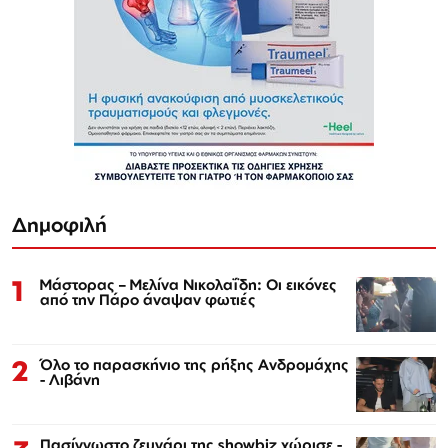
Δημοφιλή
1
Μάστορας – Μελίνα Νικολαΐδη: Οι εικόνες
από την Πάρο άναψαν φωτιές
2
Όλο το παρασκήνιο της ρήξης Ανδρομάχης
- Λιβάνη
Πασίγνωστο ζευγάρι της showbiz χώρισε -