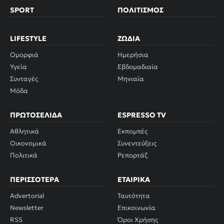
SPORT
ΠΟΛΙΤΙΣΜΌΣ
LIFESTYLE
ΖΏΔΙΑ
Ομορφιά
Ημερήσια
Υγεία
Εβδομαδιαία
Συνταγές
Μηνιαία
Μόδα
ΠΡΩΤΟΣΈΛΙΔΑ
ESPRESSO TV
Αθλητικά
Εκπομπές
Οικονομικά
Συνεντεύξεις
Πολιτικά
Ρεπορτάζ
ΠΕΡΙΣΣΌΤΕΡΑ
ΕΤΑΙΡΙΚΆ
Advertorial
Ταυτότητα
Newsletter
Επικοινωνία
RSS
Όροι Χρήσης