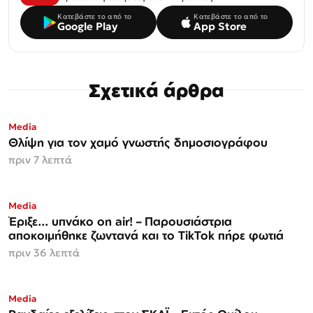
Κατεβάστε το από το
Κατεβάστε το από το
Google Play
App Store
Σχετικά άρθρα
Media
Θλίψη για τον χαμό γνωστής δημοσιογράφου
πριν 7 λεπτά
Media
Έριξε... υπνάκο on air! – Παρουσιάστρια
αποκοιμήθηκε ζωντανά και το TikTok πήρε φωτιά
πριν 36 λεπτά
Media