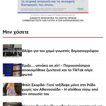
Μην χάσετε
Θλίψη για τον χαμό γνωστής δημοσιογράφου
Έριξε... υπνάκο on air! – Παρουσιάστρια
αποκοιμήθηκε ζωντανά και το TikTok πήρε
φωτιά
Φαίη Σκορδά: Γιατί ταξίδεψε μόνη στη Ρόδο
χωρίς τον Αθανασιάδη – Η αλήθεια πίσω από
την απουσία του