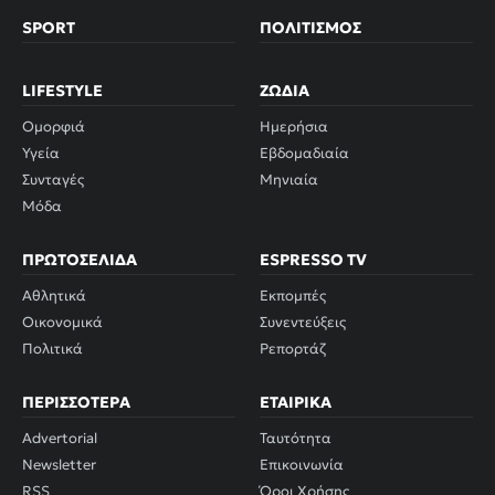
SPORT
ΠΟΛΙΤΙΣΜΌΣ
LIFESTYLE
ΖΏΔΙΑ
Ομορφιά
Ημερήσια
Υγεία
Εβδομαδιαία
Συνταγές
Μηνιαία
Μόδα
ΠΡΩΤΟΣΈΛΙΔΑ
ESPRESSO TV
Αθλητικά
Εκπομπές
Οικονομικά
Συνεντεύξεις
Πολιτικά
Ρεπορτάζ
ΠΕΡΙΣΣΌΤΕΡΑ
ΕΤΑΙΡΙΚΆ
Advertorial
Ταυτότητα
Newsletter
Επικοινωνία
RSS
Όροι Χρήσης