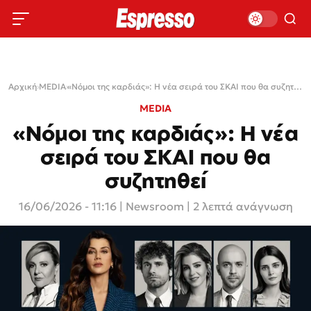
Αρχική
›
MEDIA
›
«Νόμοι της καρδιάς»: Η νέα σειρά του ΣΚΑΙ που θα συζητηθεί
MEDIA
«Νόμοι της καρδιάς»: Η νέα
σειρά του ΣΚΑΙ που θα
συζητηθεί
16/06/2026 - 11:16
|
Newsroom
| 2 λεπτά ανάγνωση