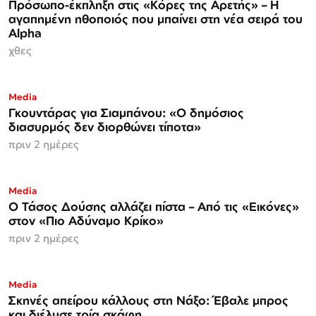
Πρόσωπο-έκπληξη στις «Κόρες της Αρετής» – Η
αγαπημένη ηθοποιός που μπαίνει στη νέα σειρά του
Alpha
χθες
Media
Γκουντάρας για Σιαμπάνου: «Ο δημόσιος
διασυρμός δεν διορθώνει τίποτα»
πριν 2 ημέρες
Media
Ο Τάσος Δούσης αλλάζει πίστα – Από τις «Εικόνες»
στον «Πιο Αδύναμο Κρίκο»
πριν 2 ημέρες
Media
Σκηνές απείρου κάλλους στη Νάξο: Έβαλε μπρος
και διέλυσε τρία σκάφη