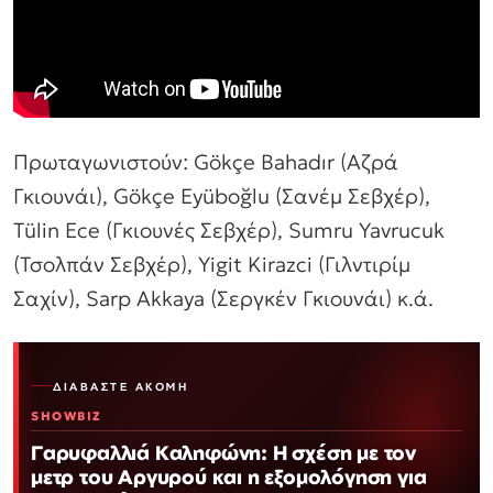
Πρωταγωνιστούν: Gökçe Bahadır (Αζρά
Γκιουνάι), Gökçe Eyüboğlu (Σανέμ Σεβχέρ),
Tülin Ece (Γκιουνές Σεβχέρ), Sumru Yavrucuk
(Τσολπάν Σεβχέρ), Yigit Kirazci (Γιλντιρίμ
Σαχίν), Sarp Akkaya (Σεργκέν Γκιουνάι) κ.ά.
ΔΙΑΒΆΣΤΕ ΑΚΌΜΗ
SHOWBIZ
Γαρυφαλλιά Καληφώνη: Η σχέση με τον
μετρ του Αργυρού και η εξομολόγηση για