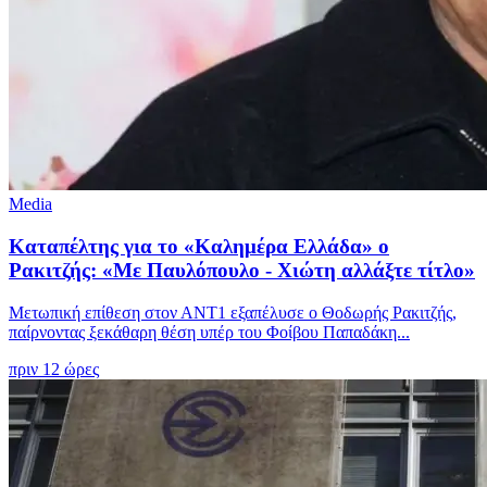
Media
Καταπέλτης για το «Καλημέρα Ελλάδα» ο
Ρακιτζής: «Με Παυλόπουλο - Χιώτη αλλάξτε τίτλο»
Μετωπική επίθεση στον ΑΝΤ1 εξαπέλυσε ο Θοδωρής Ρακιτζής,
παίρνοντας ξεκάθαρη θέση υπέρ του Φοίβου Παπαδάκη...
πριν 12 ώρες