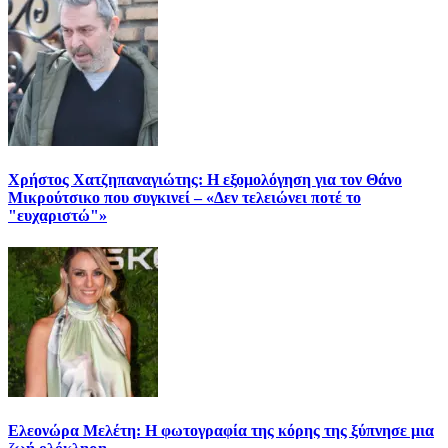
Χρήστος Χατζηπαναγιώτης: Η εξομολόγηση για τον Θάνο
Μικρούτσικο που συγκινεί – «Δεν τελειώνει ποτέ το
"ευχαριστώ"»
Ελεονώρα Μελέτη: Η φωτογραφία της κόρης της ξύπνησε μια