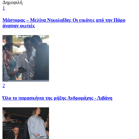
Δημοφιλή
1
Μάστορας – Μελίνα Νικολαΐδη: Οι εικόνες από την Πάρο
άναψαν φωτιές
2
Όλο το παρασκήνιο της ρήξης Ανδρομάχης - Λιβάνη