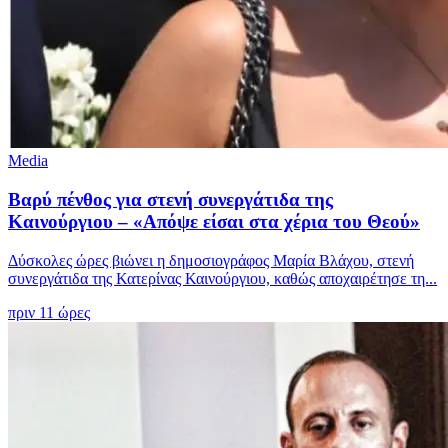
Media
Βαρύ πένθος για στενή συνεργάτιδα της
Καινούργιου – «Απόψε είσαι στα χέρια του Θεού»
Δύσκολες ώρες βιώνει η δημοσιογράφος Μαρία Βλάχου, στενή
συνεργάτιδα της Κατερίνας Καινούργιου, καθώς αποχαιρέτησε τη...
πριν 11 ώρες