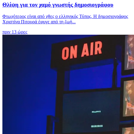
Θλίψη για τον χαμό γνωστής δημοσιογράφου
Φτωχότερος είναι από χθες ο ελληνικός Τύπος. Η δημοσιογράφος
Χριστίνα Πιτουρά έφυγε από τη ζωή...
πριν 13 ώρες