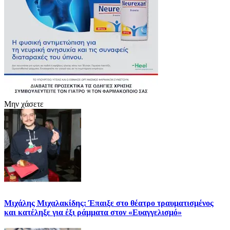
Μην χάσετε
Μιχάλης Μιχαλακίδης: Έπαιξε στο θέατρο τραυματισμένος
και κατέληξε για έξι ράμματα στον «Ευαγγελισμό»