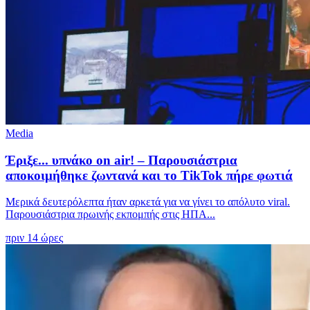
Media
Έριξε... υπνάκο on air! – Παρουσιάστρια
αποκοιμήθηκε ζωντανά και το TikTok πήρε φωτιά
Μερικά δευτερόλεπτα ήταν αρκετά για να γίνει το απόλυτο viral.
Παρουσιάστρια πρωινής εκπομπής στις ΗΠΑ...
πριν 14 ώρες