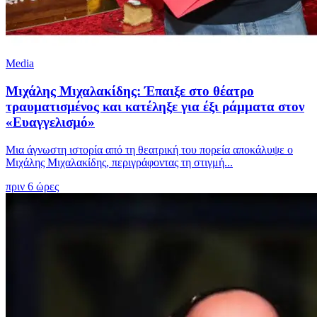
Media
Μιχάλης Μιχαλακίδης: Έπαιξε στο θέατρο
τραυματισμένος και κατέληξε για έξι ράμματα στον
«Ευαγγελισμό»
Μια άγνωστη ιστορία από τη θεατρική του πορεία αποκάλυψε ο
Μιχάλης Μιχαλακίδης, περιγράφοντας τη στιγμή...
πριν 6 ώρες