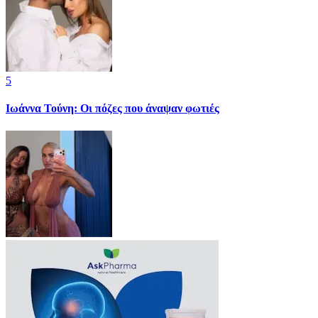
5
Ιωάννα Τούνη: Οι πόζες που άναψαν φωτιές