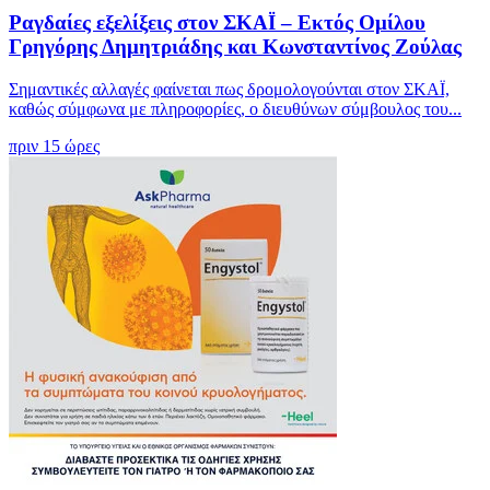
Ραγδαίες εξελίξεις στον ΣΚΑΪ – Εκτός Ομίλου
Γρηγόρης Δημητριάδης και Κωνσταντίνος Ζούλας
Σημαντικές αλλαγές φαίνεται πως δρομολογούνται στον ΣΚΑΪ,
καθώς σύμφωνα με πληροφορίες, ο διευθύνων σύμβουλος του...
πριν 15 ώρες