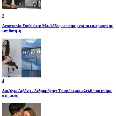
3
Αναστασία Σουλιώτη: Μπελάδες σε πτήση για το εσώρουχο με
τον δονητή
4
Διαζύγιο Λιβάνη - Ανδρομάχης: Το πρόσωπο-κλειδί που μπήκε
στη μέση