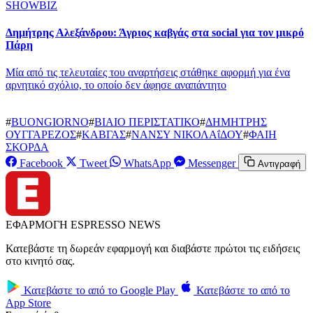
SHOWBIZ
Δημήτρης Αλεξάνδρου: Άγριος καβγάς στα social για τον μικρό
Πάρη
Mία από τις τελευταίες του αναρτήσεις στάθηκε αφορμή για ένα
αρνητικό σχόλιο, το οποίο δεν άφησε αναπάντητο
#
BUONGIORNO
#
ΒΙΑΙΟ ΠΕΡΙΣΤΑΤΙΚΟ
#
ΔΗΜΗΤΡΗΣ
ΟΥΓΓΑΡΕΖΟΣ
#
ΚΑΒΓΑΣ
#
ΝΑΝΣΥ ΝΙΚΟΛΑΐΔΟΥ
#
ΦΑΙΗ
ΣΚΟΡΔΑ
Facebook
Tweet
WhatsApp
Messenger
Αντιγραφή
ΕΦΑΡΜΟΓΗ ESPRESSO NEWS
Κατεβάστε τη δωρεάν εφαρμογή και διαβάστε πρώτοι τις ειδήσεις
στο κινητό σας.
Κατεβάστε το από το
Google Play
Κατεβάστε το από το
App Store