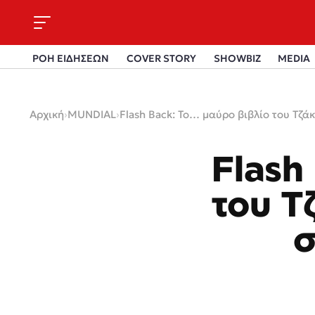
ΡΟΗ ΕΙΔΗΣΕΩΝ
COVER STORY
SHOWBIZ
MEDIA
Αρχική
›
MUNDIAL
›
Flash Back: Το… μαύρο βιβλίο του Τζάκ
Flash
του Τ
σ