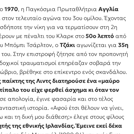
το
1970
, η Παγκόσμια Πρωταθλήτρια
Αγγλία
α
στον τελευταίο αγώνα του 3ου ομίλου. Έχοντας
σδήποτε την νίκη για να τερματίσουν στη 2η
έρουν με πέναλτι του Κλαρκ στο
50ο λεπτό
από
ου Μπόμπι Τσάρλτον, ο
Τζάκι
αγωνίζεται για
35η
 του. Στην επιστροφή ζήτησε από τον προπονητή
αδοχικοί τραυματισμοί επηρέαζαν σοβαρά την
τώβριο, βρέθηκε στο επίκεντρο ενός σκανδάλου.
 παίκτης της Λιντς διατηρούσε ένα «μαύρο
ίπαλο του είχε φερθεί άσχημα κι όταν τον
σε απολογία, έγινε φασαρία και στο τέλος
νταστική ιστορία. «
Αφού έτσι θέλουν να γίνει,
ω και τη δική μου διάθεση;
» έλεγε στους φίλους
ής της εθνικής Ιρλανδίας. Έμεινε εκεί δέκα