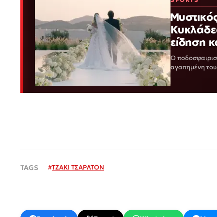
Μυστικός
Κυκλάδες
είδηση κ
Ο ποδοσφαιρισ
αγαπημένη του 
γάμο του ζευγ
#
ΤΖΑΚΙ ΤΣΑΡΛΤΟΝ