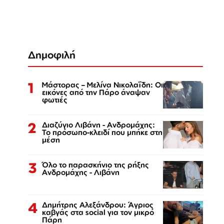
Δημοφιλή
1
Μάστορας – Μελίνα Νικολαΐδη: Οι
εικόνες από την Πάρο άναψαν
φωτιές
2
Διαζύγιο Λιβάνη - Ανδρομάχης:
Το πρόσωπο-κλειδί που μπήκε στη
μέση
3
Όλο το παρασκήνιο της ρήξης
Ανδρομάχης - Λιβάνη
4
Δημήτρης Αλεξάνδρου: Άγριος
καβγάς στα social για τον μικρό
Πάρη