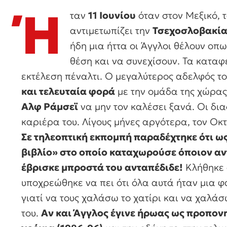
Ή
ταν
11 Ιουνίου
όταν στον Μεξικό, 
αντιμετωπίζει την
Τσεχοσλοβακί
ήδη μια ήττα οι Άγγλοι θέλουν οπω
θέση και να συνεχίσουν. Τα καταφ
εκτέλεση πέναλτι. Ο μεγαλύτερος αδελφός τ
και τελευταία φορά
με την ομάδα της χώρας
Αλφ Ράμσεϊ
να μην τον καλέσει ξανά. Οι δι
καριέρα του. Λίγους μήνες αργότερα, τον Οκ
Σε τηλεοπτική εκπομπή παραδέχτηκε ότι ως
βιβλίο» στο οποίο καταχωρούσε όποιον αντ
έβρισκε μπροστά του ανταπέδιδε!
Κλήθηκε 
υποχρεώθηκε να πει ότι όλα αυτά ήταν μια φα
γιατί να τους χαλάσω το χατίρι και να χαλάσ
του.
Αν και Άγγλος έγινε ήρωας ως προπονητ