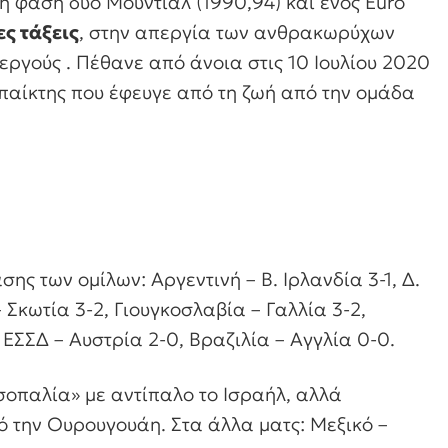
ή φάση δύο Μουντιάλ (1990,94) και ενός Euro
ς τάξεις
, στην απεργία των ανθρακωρύχων
περγούς . Πέθανε από άνοια στις 10 Ιουλίου 2020
 παίκτης που έφευγε από τη ζωή από την ομάδα
άσης των ομίλων: Αργεντινή – Β. Ιρλανδία 3-1, Δ.
Σκωτία 3-2, Γιουγκοσλαβία – Γαλλία 3-2,
 ΕΣΣΔ – Αυστρία 2-0, Βραζιλία – Αγγλία 0-0.
σοπαλία» με αντίπαλο το Ισραήλ, αλλά
ό την Ουρουγουάη. Στα άλλα ματς: Μεξικό –