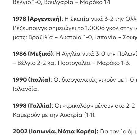
Βέλγιο 1-0, Βουλγαρία – Μαρόκο 1-1
1978 (Αργεντινή)
: Η Σκωτία νικά 3-2 την Ο
Ρέζεμπρινγκ σημειώνει το 1.000ό γκολ στην 
ματς: Βραζιλία – Αυστρία 1-0, Ισπανία – Σουηδ
1986 (Μεξικό)
: Η Αγγλία νικά 3-0 την Πολων
– Βέλγιο 2-2 και Πορτογαλία – Μαρόκο 1-3.
1990 (Ιταλία)
: Οι διοργανωτές νικούν με 1-0 
Ιρλανδία.
1998 (Γαλλία)
: Οι «τρικολόρ» μένουν στο 2-2
Καμερούν με την Αυστρία (1-1).
2002 (Ιαπωνία, Νότια Κορέα):
Για τον 1ο όμι