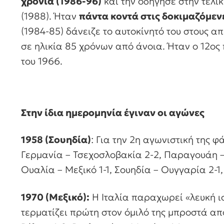
χρόνια (1986-96)
και την οδήγησε στην τελικ
(1988). Ήταν
πάντα κοντά στις δοκιμαζόμενε
(1984-85) δάνειζε το αυτοκίνητό του στους α
σε ηλικία 85 χρόνων από άνοια. Ήταν ο 12ος
του 1966.
Στην ίδια ημερομηνία έγιναν οι αγώνες
1958 (Σουηδία)
: Για την 2η αγωνιστική της φ
Γερμανία – Τσεχοσλοβακία 2-2, Παραγουάη – 
Ουαλία – Μεξικό 1-1, Σουηδία – Ουγγαρία 2-1,
1970 (Μεξικό):
Η Ιταλία παραχωρεί «λευκή ι
τερματίζει πρώτη στον όμιλό της μπροστά απ