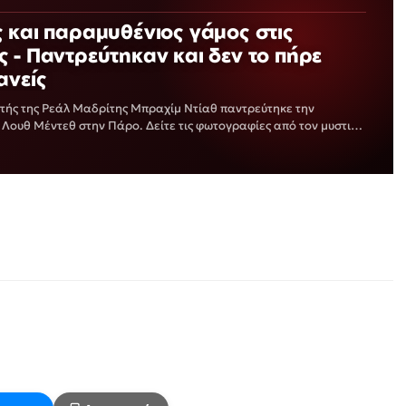
 και παραμυθένιος γάμος στις
 - Παντρεύτηκαν και δεν το πήρε
ανείς
τής της Ρεάλ Μαδρίτης Μπραχίμ Ντίαθ παντρεύτηκε την
Λουθ Μέντεθ στην Πάρο. Δείτε τις φωτογραφίες από τον μυστικό
αριού…