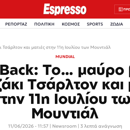
ΠΡΩ
ΡΕΠΟΡΤΑΖ
ΠΟΛΙΤΙΚΗ
ΚΟΣΜΟΣ
SPORTS
ΖΩΔΙΑ
ι Τσάρλτον και ματιές στην 11η Ιουλίου των Μουντιάλ
MUNDIAL
 Back: Το… μαύρο 
ζάκι Τσάρλτον και 
την 11η Ιουλίου τ
Μουντιάλ
11/06/2026 - 11:57
|
Newsroom
| 3 λεπτά ανάγνωση