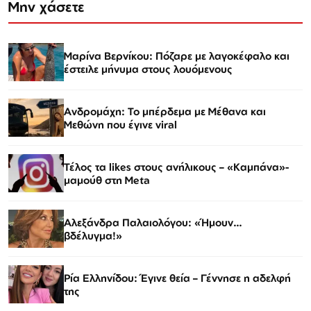
Μην χάσετε
Μαρίνα Βερνίκου: Πόζαρε με λαγοκέφαλο και
έστειλε μήνυμα στους λουόμενους
Ανδρομάχη: Το μπέρδεμα με Μέθανα και
Μεθώνη που έγινε viral
Τέλος τα likes στους ανήλικους – «Καμπάνα»-
μαμούθ στη Meta
Αλεξάνδρα Παλαιολόγου: «Ήμουν…
βδέλυγμα!»
Ρία Ελληνίδου: Έγινε θεία – Γέννησε η αδελφή
της