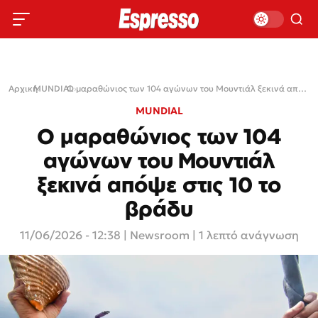
Αρχική
MUNDIAL
›
›
Ο μαραθώνιος των 104 αγώνων του Μουντιάλ ξεκινά απόψε στις 10 το βράδυ
MUNDIAL
Ο μαραθώνιος των 104
αγώνων του Μουντιάλ
ξεκινά απόψε στις 10 το
βράδυ
11/06/2026 - 12:38
|
Newsroom
| 1 λεπτό ανάγνωση