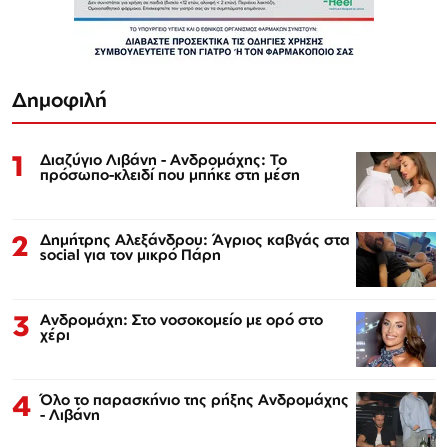
Δημοφιλή
1
Διαζύγιο Λιβάνη - Ανδρομάχης: Το
πρόσωπο-κλειδί που μπήκε στη μέση
2
Δημήτρης Αλεξάνδρου: Άγριος καβγάς στα
social για τον μικρό Πάρη
3
Ανδρομάχη: Στο νοσοκομείο με ορό στο
χέρι
4
Όλο το παρασκήνιο της ρήξης Ανδρομάχης
- Λιβάνη