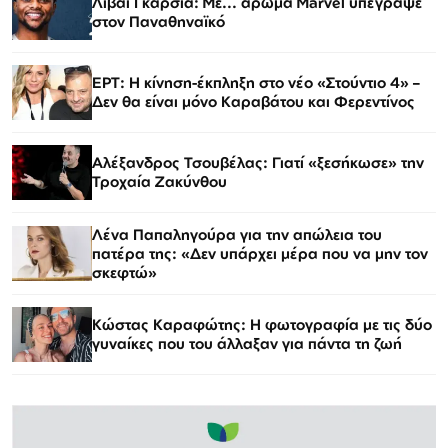
Λιβάι Γκαρσία: Με... άρωμα Marvel υπέγραψε
στον Παναθηναϊκό
ΕΡΤ: Η κίνηση-έκπληξη στο νέο «Στούντιο 4» –
Δεν θα είναι μόνο Καραβάτου και Φερεντίνος
Αλέξανδρος Τσουβέλας: Γιατί «ξεσήκωσε» την
Τροχαία Ζακύνθου
Λένα Παπαληγούρα για την απώλεια του
πατέρα της: «Δεν υπάρχει μέρα που να μην τον
σκεφτώ»
Κώστας Καραφώτης: Η φωτογραφία με τις δύο
γυναίκες που του άλλαξαν για πάντα τη ζωή