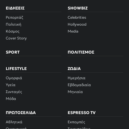
ΕΙΔΉΣΕΙΣ
SHOWBIZ
Ρεπορτάζ
Celebrities
Πολιτική
Hollywood
Κόσμος
Media
Cover Story
SPORT
ΠΟΛΙΤΙΣΜΌΣ
LIFESTYLE
ΖΏΔΙΑ
Ομορφιά
Ημερήσια
Υγεία
Εβδομαδιαία
Συνταγές
Μηνιαία
Μόδα
ΠΡΩΤΟΣΈΛΙΔΑ
ESPRESSO TV
Αθλητικά
Εκπομπές
Οικονομικά
Συνεντεύξεις