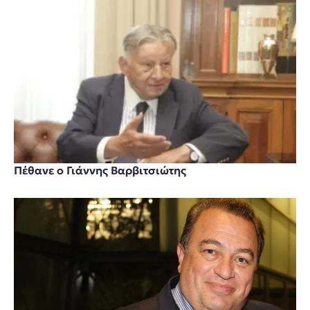
Πέθανε ο Γιάννης Βαρβιτσιώτης