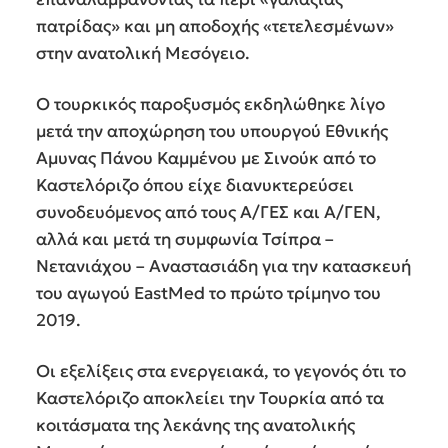
πατρίδας» και μη αποδοχής «τετελεσμένων»
στην ανατολική Μεσόγειο.
Ο τουρκικός παροξυσμός εκδηλώθηκε λίγο
μετά την αποχώρηση του υπουργού Εθνικής
Aμυνας Πάνου Καμμένου με Σινούκ από το
Καστελόριζο όπου είχε διανυκτερεύσει
συνοδευόμενος από τους Α/ΓΕΣ και Α/ΓΕΝ,
αλλά και μετά τη συμφωνία Τσίπρα –
Νετανιάχου – Αναστασιάδη για την κατασκευή
του αγωγού EastMed το πρώτο τρίμηνο του
2019.
Οι εξελίξεις στα ενεργειακά, το γεγονός ότι το
Καστελόριζο αποκλείει την Τουρκία από τα
κοιτάσματα της λεκάνης της ανατολικής