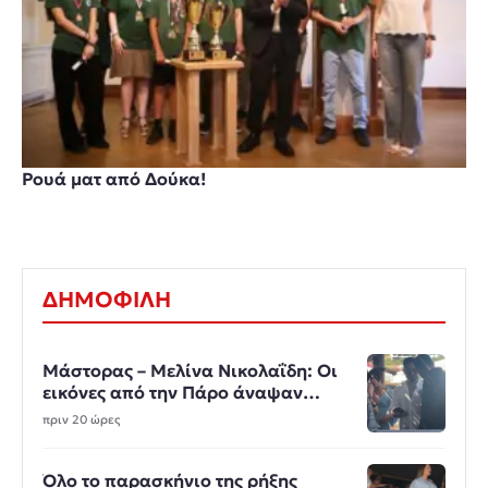
Ρουά ματ από Δούκα!
ΔΗΜΟΦΙΛΗ
Μάστορας – Μελίνα Νικολαΐδη: Οι
εικόνες από την Πάρο άναψαν
φωτιές
πριν 20 ώρες
Όλο το παρασκήνιο της ρήξης