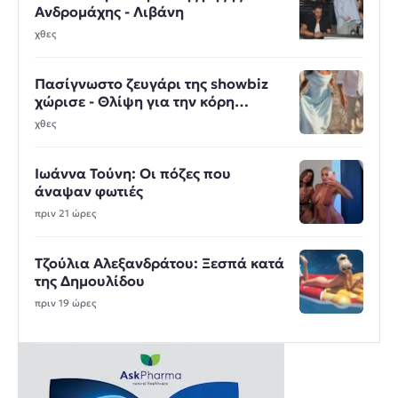
Ανδρομάχης - Λιβάνη
χθες
Πασίγνωστο ζευγάρι της showbiz
χώρισε - Θλίψη για την κόρη
ευρωβουλευτή
χθες
Ιωάννα Τούνη: Οι πόζες που
άναψαν φωτιές
πριν 21 ώρες
Τζούλια Αλεξανδράτου: Ξεσπά κατά
της Δημουλίδου
πριν 19 ώρες