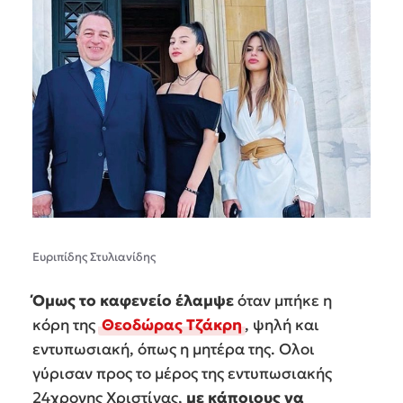
Ευριπίδης Στυλιανίδης
Όμως το καφενείο έλαμψε
όταν μπήκε η
κόρη της
Θεοδώρας Τζάκρη
, ψηλή και
εντυπωσιακή, όπως η μητέρα της. Ολοι
γύρισαν προς το μέρος της εντυπωσιακής
24χρονης Χριστίνας,
με κάποιους να