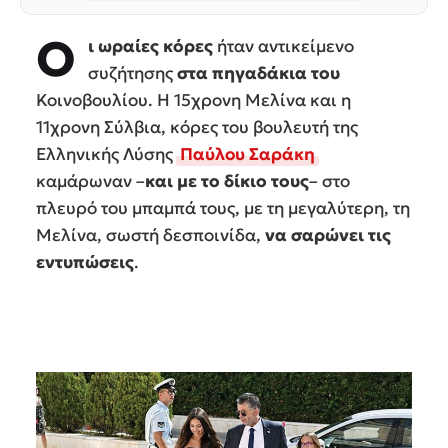
Ο
ι ωραίες κόρες
ήταν αντικείμενο
συζήτησης
στα πηγαδάκια του
Κοινοβουλίου. Η 15χρονη Μελίνα και η
11χρονη Σύλβια, κόρες του βουλευτή της
Ελληνικής Λύσης
Παύλου Σαράκη
καμάρωναν –
και με το δίκιο τους
– στο
πλευρό του μπαμπά τους, με τη μεγαλύτερη, τη
Μελίνα, σωστή δεσποινίδα,
να σαρώνει τις
εντυπώσεις
.