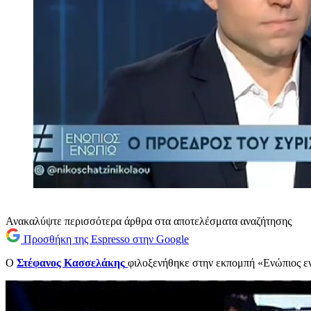
Ανακαλύψτε περισσότερα άρθρα στα αποτελέσματα αναζήτησης
Προσθήκη της Espresso στην Google
Ο
Στέφανος Κασσελάκης
φιλοξενήθηκε στην εκπομπή «Ενώπιος ενω