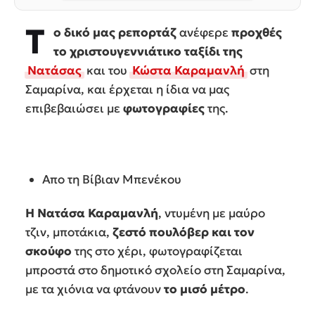
Τ
ο δικό μας ρεπορτάζ
ανέφερε
προχθές
το χριστουγεννιάτικο ταξίδι της
Νατάσας
και του
Κώστα Καραμανλή
στη
Σαμαρίνα, και έρχεται η ίδια να μας
επιβεβαιώσει με
φωτογραφίες
της.
Απο τη Βίβιαν Μπενέκου
Η Νατάσα Καραμανλή
, ντυμένη με μαύρο
τζιν, μποτάκια,
ζεστό πουλόβερ και τον
σκούφο
της στο χέρι, φωτογραφίζεται
μπροστά στο δημοτικό σχολείο στη Σαμαρίνα,
με τα χιόνια να φτάνουν
το μισό μέτρο
.