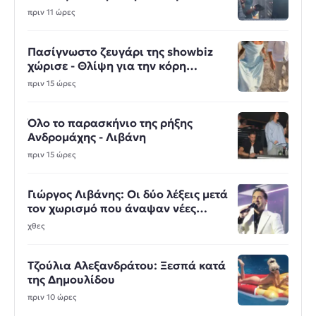
φωτιές
πριν 11 ώρες
Πασίγνωστο ζευγάρι της showbiz
χώρισε - Θλίψη για την κόρη
ευρωβουλευτή
πριν 15 ώρες
Όλο το παρασκήνιο της ρήξης
Ανδρομάχης - Λιβάνη
πριν 15 ώρες
Γιώργος Λιβάνης: Οι δύο λέξεις μετά
τον χωρισμό που άναψαν νέες
φωτιές
χθες
Τζούλια Αλεξανδράτου: Ξεσπά κατά
της Δημουλίδου
πριν 10 ώρες