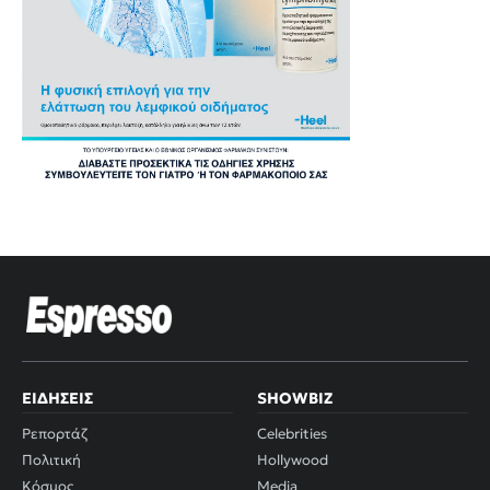
ΕΙΔΉΣΕΙΣ
SHOWBIZ
Ρεπορτάζ
Celebrities
Πολιτική
Hollywood
Κόσμος
Media