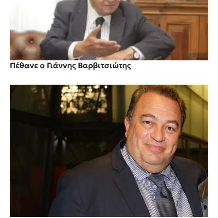
Πέθανε ο Γιάννης Βαρβιτσιώτης