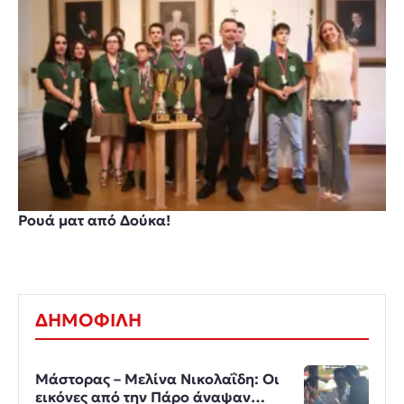
Ρουά ματ από Δούκα!
ΔΗΜΟΦΙΛΗ
Μάστορας – Μελίνα Νικολαΐδη: Οι
εικόνες από την Πάρο άναψαν