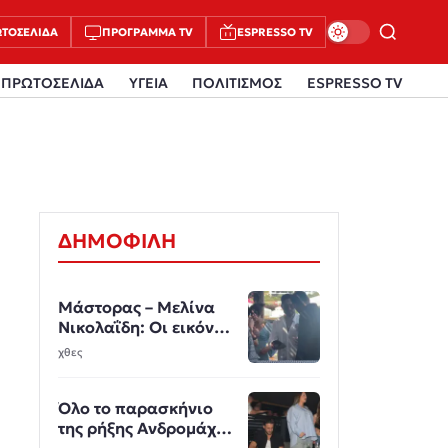
ΤΟΣΈΛΙΔΑ
ΠΡΌΓΡΑΜΜΑ TV
ESPRESSO TV
ΠΡΩΤΟΣΕΛΙΔΑ
ΥΓΕΙΑ
ΠΟΛΙΤΙΣΜΟΣ
ESPRESSO TV
ΔΗΜΟΦΙΛΗ
Μάστορας – Μελίνα
Νικολαΐδη: Οι εικόνες
από την Πάρο άναψαν
χθες
φωτιές
Όλο το παρασκήνιο
της ρήξης Ανδρομάχης
- Λιβάνη