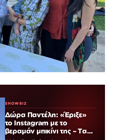
SHOWBIZ
Δώρα Παντέλη: «Έριξε»
το Instagram με το
βεραμάν μπικίνι της – Τα
σχόλια που τράβηξαν τα