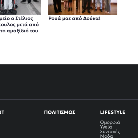
είο ο Στέλιος
Ρουά ματ από Δούκα!
ουλος μετά από
το αμαξίδιό του
RT
ΠΟΛΙΤΙΣΜΌΣ
LIFESTYLE
Ομορφιά
Υγεία
Συνταγές
Μόδα