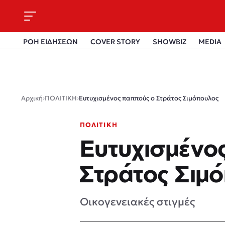
ΡΟΗ ΕΙΔΗΣΕΩΝ
COVER STORY
SHOWBIZ
MEDIA
Αρχική
›
ΠΟΛΙΤΙΚΗ
›
Ευτυχισμένος παππούς ο Στράτος Σιμόπουλος
ΠΟΛΙΤΙΚΗ
Ευτυχισμένο
Στράτος Σιμ
Οικογενειακές στιγμές