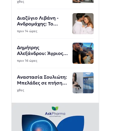
χθες
Διαζύγιο Λιβάνη -
Ανδρομάχης: Το
πρόσωπο-κλειδί που
πριν 14 ώρες
μπήκε στη μέση
Δημήτρης
Αλεξάνδρου: Άγριος
καβγάς στα social για
πριν 16 ώρες
τον μικρό Πάρη
Αναστασία Σουλιώτη:
Μπελάδες σε πτήση
για το εσώρουχο με
χθες
τον δονητή