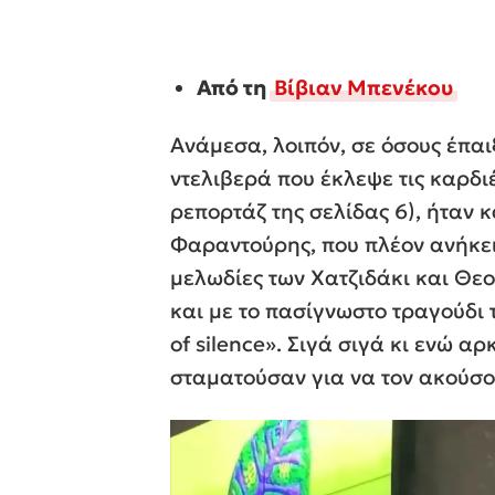
Από τη
Βίβιαν Μπενέκου
Ανάμεσα, λοιπόν, σε όσους έπαι
ντελιβερά που έκλεψε τις καρδι
ρεπορτάζ της σελίδας 6), ήταν 
Φαραντούρης, που πλέον ανήκει 
μελωδίες των Χατζιδάκι και Θε
και με το πασίγνωστο τραγούδι 
of silence». Σιγά σιγά κι ενώ α
σταματούσαν για να τον ακούσο