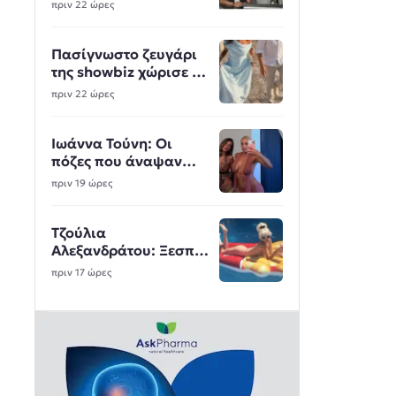
πριν 22 ώρες
Πασίγνωστο ζευγάρι
της showbiz χώρισε -
Θλίψη για την κόρη
πριν 22 ώρες
ευρωβουλευτή
Ιωάννα Τούνη: Οι
πόζες που άναψαν
φωτιές
πριν 19 ώρες
Τζούλια
Αλεξανδράτου: Ξεσπά
κατά της Δημουλίδου
πριν 17 ώρες