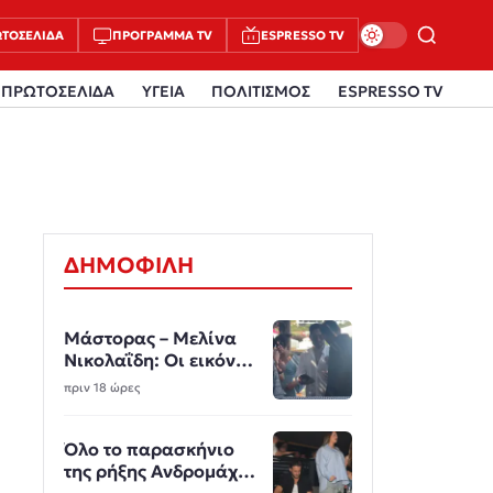
ΤΟΣΈΛΙΔΑ
ΠΡΌΓΡΑΜΜΑ TV
ESPRESSO TV
ΠΡΩΤΟΣΕΛΙΔΑ
ΥΓΕΙΑ
ΠΟΛΙΤΙΣΜΟΣ
ESPRESSO TV
ΔΗΜΟΦΙΛΗ
Μάστορας – Μελίνα
Νικολαΐδη: Οι εικόνες
από την Πάρο άναψαν
πριν 18 ώρες
φωτιές
Όλο το παρασκήνιο
της ρήξης Ανδρομάχης
- Λιβάνη