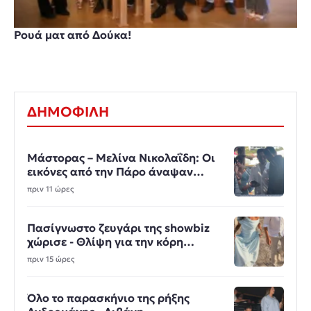
Ρουά ματ από Δούκα!
ΔΗΜΟΦΙΛΗ
Μάστορας – Μελίνα Νικολαΐδη: Οι
εικόνες από την Πάρο άναψαν
φωτιές
πριν 11 ώρες
Πασίγνωστο ζευγάρι της showbiz
χώρισε - Θλίψη για την κόρη
ευρωβουλευτή
πριν 15 ώρες
Όλο το παρασκήνιο της ρήξης