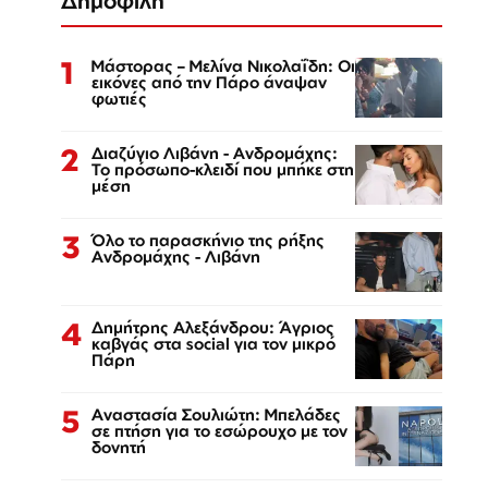
Δημοφιλή
1
Μάστορας – Μελίνα Νικολαΐδη: Οι
εικόνες από την Πάρο άναψαν
φωτιές
2
Διαζύγιο Λιβάνη - Ανδρομάχης:
Το πρόσωπο-κλειδί που μπήκε στη
μέση
3
Όλο το παρασκήνιο της ρήξης
Ανδρομάχης - Λιβάνη
4
Δημήτρης Αλεξάνδρου: Άγριος
καβγάς στα social για τον μικρό
Πάρη
5
Αναστασία Σουλιώτη: Μπελάδες
σε πτήση για το εσώρουχο με τον
δονητή