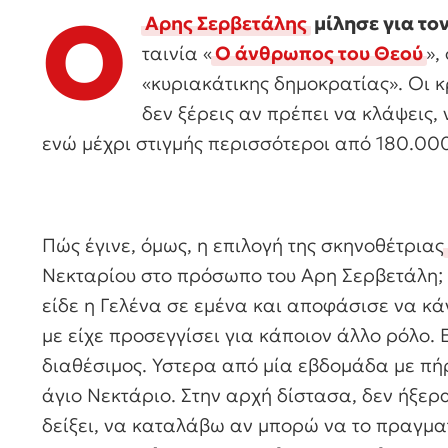
Ο
Αρης Σερβετάλης
μίλησε για το
ταινία «
Ο άνθρωπος του Θεού
»,
«κυριακάτικης δημοκρατίας». Οι κ
δεν ξέρεις αν πρέπει να κλάψεις,
ενώ μέχρι στιγμής περισσότεροι από 180.000 
Πώς έγινε, όμως, η επιλογή της σκηνοθέτριας
Νεκταρίου στο πρόσωπο του Αρη Σερβετάλη;
είδε η Γελένα σε εμένα και αποφάσισε να κά
με είχε προσεγγίσει για κάποιον άλλο ρόλο.
διαθέσιμος. Υστερα από μία εβδομάδα με πήρ
άγιο Νεκτάριο. Στην αρχή δίστασα, δεν ήξερ
δείξει, να καταλάβω αν μπορώ να το πραγμ