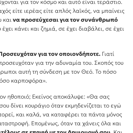
νται για τον κόσμο και αυτό είναι τεράστιο.
αχός είτε ιερέας είτε απλός λαϊκός, να μπαίνεις
υ και
να προσεύχεσαι για τον συνάνθρωπό
χει κάνει και ζημιά, σε έχει διαβάλει, σε έχει
Προσευχόταν για τον οποιονδήποτε.
Γιατί
προσευχόταν για την αδυναμία του. Σκοπός του
θρωποι αυτή τη σύνδεση με τον Θεό. Το πόσο
 πόσο καρποφόρα».
ον ηθοποιό; Εκείνος αποκάλυψε:
«Θα σας
ου δίνει κουράγιο όταν εκμηδενίζεται το εγώ
πορεί, και καλά, να καταφέρει τα πάντα μόνος
καταστροφή. Επομένως, όταν τα χάνεις όλα και
ιτέλους σε επαφή με τον Δημιουργό σου
. Και