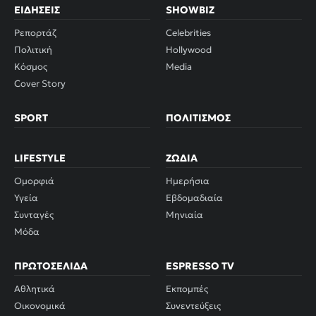
ΕΙΔΉΣΕΙΣ
SHOWBIZ
Ρεπορτάζ
Celebrities
Πολιτική
Hollywood
Κόσμος
Media
Cover Story
SPORT
ΠΟΛΙΤΙΣΜΌΣ
LIFESTYLE
ΖΏΔΙΑ
Ομορφιά
Ημερήσια
Υγεία
Εβδομαδιαία
Συνταγές
Μηνιαία
Μόδα
ΠΡΩΤΟΣΈΛΙΔΑ
ESPRESSO TV
Αθλητικά
Εκπομπές
Οικονομικά
Συνεντεύξεις