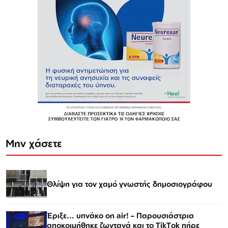
Μην χάσετε
Θλίψη για τον χαμό γνωστής δημοσιογράφου
Έριξε... υπνάκο on air! – Παρουσιάστρια
αποκοιμήθηκε ζωντανά και το TikTok πήρε