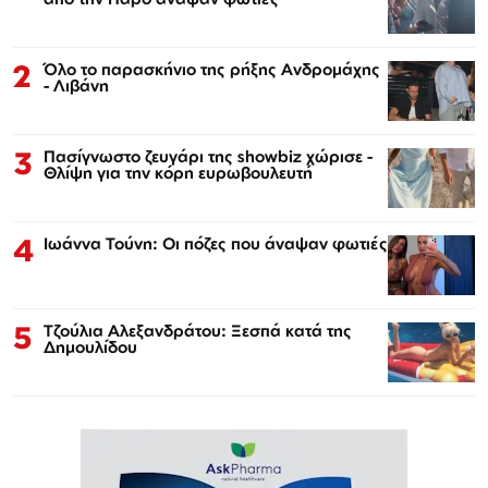
2
Όλο το παρασκήνιο της ρήξης Ανδρομάχης
- Λιβάνη
3
Πασίγνωστο ζευγάρι της showbiz χώρισε -
Θλίψη για την κόρη ευρωβουλευτή
4
Ιωάννα Τούνη: Οι πόζες που άναψαν φωτιές
5
Τζούλια Αλεξανδράτου: Ξεσπά κατά της
Δημουλίδου