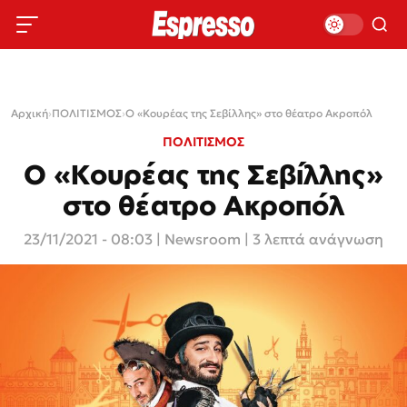
Αρχική
›
ΠΟΛΙΤΙΣΜΟΣ
›
Ο «Κουρέας της Σεβίλλης» στο θέατρο Ακροπόλ
ΠΟΛΙΤΙΣΜΟΣ
Ο «Κουρέας της Σεβίλλης»
στο θέατρο Ακροπόλ
23/11/2021 - 08:03
|
Newsroom
| 3 λεπτά ανάγνωση