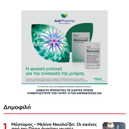
Δημοφιλή
1
Μάστορας – Μελίνα Νικολαΐδη: Οι εικόνες
από την Πάρο άναψαν φωτιές