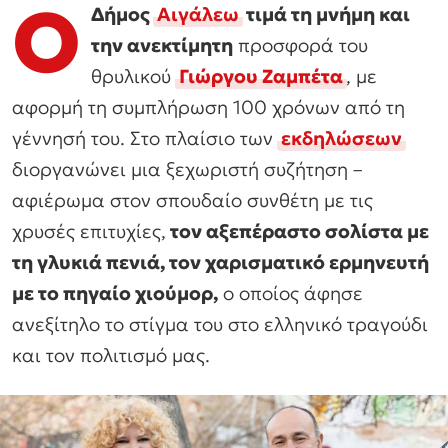
Ο
Δήμος
Αιγάλεω
τιμά τη μνήμη και
την ανεκτίμητη
προσφορά του
θρυλικού
Γιώργου Ζαμπέτα
, με
αφορμή τη συμπλήρωση 100 χρόνων από τη
γέννησή του. Στο πλαίσιο των
εκδηλώσεων
διοργανώνει μια ξεχωριστή συζήτηση –
αφιέρωμα στον σπουδαίο συνθέτη με τις
χρυσές επιτυχίες,
τον αξεπέραστο σολίστα με
τη γλυκιά πενιά, τον χαρισματικό ερμηνευτή
με το πηγαίο χιούμορ,
ο οποίος άφησε
ανεξίτηλο το στίγμα του στο ελληνικό τραγούδι
και τον πολιτισμό μας.