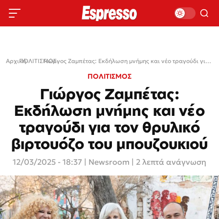
Αρχική
ΠΟΛΙΤΙΣΜΟΣ
›
›
Γιώργος Ζαμπέτας: Εκδήλωση μνήμης και νέο τραγούδι για τον θρυλικό βιρτουόζο του μπουζουκιού
ΠΟΛΙΤΙΣΜΟΣ
Γιώργος Ζαμπέτας:
Εκδήλωση μνήμης και νέο
τραγούδι για τον θρυλικό
βιρτουόζο του μπουζουκιού
12/03/2025 - 18:37
|
Newsroom
| 2 λεπτά ανάγνωση