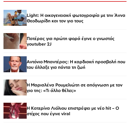
Light: Η οικογενειακή φωτογραφία με την Άννα
Θεοδωρίδη και τον γιο τους
Πατέρας για πρώτη φορά έγινε ο γνωστός
youtuber 2J
Αντόνιο Μπαντέρας: Η καρδιακή προσβολή που
του άλλαξε για πάντα τη ζωή
H Μαριαλένα Ρουμελιώτη σε απόγνωση με τον
γιο της: «Τι άλλο θέλει;»
Η Κατερίνα Λιόλιου επιστρέφει με νέο hit – Ο
στίχος που έγινε viral