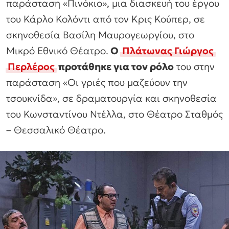
παράσταση «Πινόκιο», μια διασκευή του έργου
του Κάρλο Κολόντι από τον Κρις Κούπερ, σε
σκηνοθεσία Βασίλη Μαυρογεωργίου, στο
Μικρό Εθνικό Θέατρο.
Ο
Πλάτωνας Γιώργος
Περλέρος
προτάθηκε για τον ρόλο
του στην
παράσταση «Οι γριές που μαζεύουν την
τσουκνίδα», σε δραματουργία και σκηνοθεσία
του Κωνσταντίνου Ντέλλα, στο Θέατρο Σταθμός
– Θεσσαλικό Θέατρο.