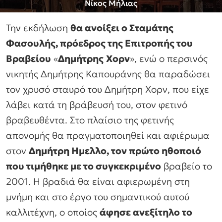
Νίκος Μήλιας
Την εκδήλωση
θα ανοίξει ο Σταμάτης
Φασουλής, πρόεδρος της Επιτροπής του
Βραβείου
«
Δημήτρης
Χορν
», ενώ ο περσινός
νικητής Δημήτρης Καπουράνης θα παραδώσει
τον χρυσό σταυρό του Δημήτρη Χορν, που είχε
λάβει κατά τη βράβευσή του, στον φετινό
βραβευθέντα. Στο πλαίσιο της φετινής
απονομής θα πραγματοποιηθεί και αφιέρωμα
στον
Δημήτρη Ημελλο, τον πρώτο ηθοποιό
που τιμήθηκε με το συγκεκριμένο
βραβείο το
2001. Η βραδιά θα είναι αφιερωμένη στη
μνήμη και στο έργο του σημαντικού αυτού
καλλιτέχνη, ο οποίος
άφησε ανεξίτηλο το