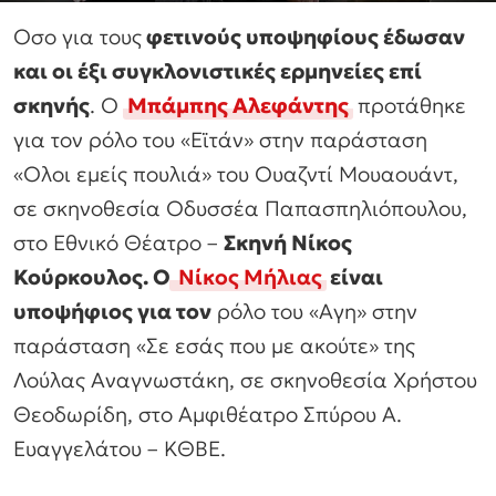
Οσο για τους
φετινούς υποψηφίους έδωσαν
και οι έξι συγκλονιστικές ερμηνείες επί
σκηνής
. Ο
Μπάμπης Αλεφάντης
προτάθηκε
για τον ρόλο του «Εϊτάν» στην παράσταση
«Ολοι εμείς πουλιά» του Ουαζντί Μουαουάντ,
σε σκηνοθεσία Οδυσσέα Παπασπηλιόπουλου,
στο Εθνικό Θέατρο –
Σκηνή Νίκος
Κούρκουλος. Ο
Νίκος Μήλιας
είναι
υποψήφιος για τον
ρόλο του «Αγη» στην
παράσταση «Σε εσάς που με ακούτε» της
Λούλας Αναγνωστάκη, σε σκηνοθεσία Χρήστου
Θεοδωρίδη, στο Αμφιθέατρο Σπύρου Α.
Ευαγγελάτου – ΚΘΒΕ.