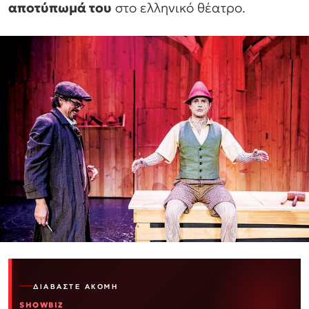
αποτύπωμά του
στο ελληνικό θέατρο.
ΔΙΑΒΆΣΤΕ ΑΚΌΜΗ
SHOWBIZ