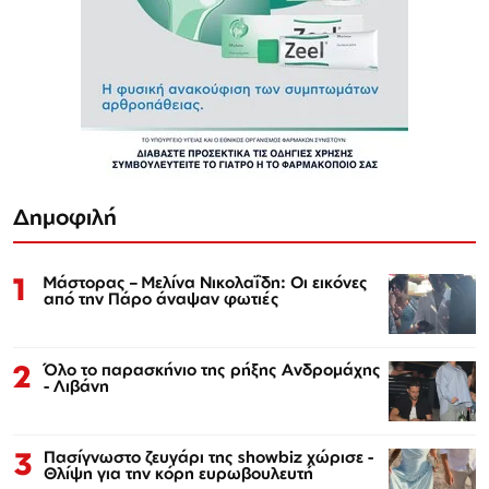
Δημοφιλή
1
Μάστορας – Μελίνα Νικολαΐδη: Οι εικόνες
από την Πάρο άναψαν φωτιές
2
Όλο το παρασκήνιο της ρήξης Ανδρομάχης
- Λιβάνη
3
Πασίγνωστο ζευγάρι της showbiz χώρισε -
Θλίψη για την κόρη ευρωβουλευτή