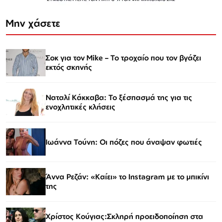
Μην χάσετε
Σοκ για τον Mike – Το τροχαίο που τον βγάζει
εκτός σκηνής
Ναταλί Κάκκαβα: Το ξέσπασμά της για τις
ενοχλητικές κλήσεις
Ιωάννα Τούνη: Οι πόζες που άναψαν φωτιές
Άννα Ρεζάν: «Καίει» το Instagram με το μπικίνι
της
Χρίστος Κούγιας:Σκληρή προειδοποίηση στα