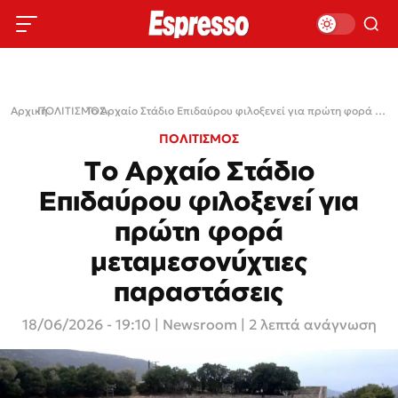
Αρχική
ΠΟΛΙΤΙΣΜΟΣ
›
›
Το Αρχαίο Στάδιο Επιδαύρου φιλοξενεί για πρώτη φορά μεταμεσονύχτιες παραστάσεις
ΠΟΛΙΤΙΣΜΟΣ
Το Αρχαίο Στάδιο
Επιδαύρου φιλοξενεί για
πρώτη φορά
μεταμεσονύχτιες
παραστάσεις
18/06/2026 - 19:10
|
Newsroom
| 2 λεπτά ανάγνωση