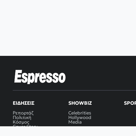
ΕΙΔΉΣΕΙΣ
SHOWBIZ
SPO
Ρεπορτάζ
Celebrities
Πολιτική
Hollywood
Κόσμος
Media
Cover Story