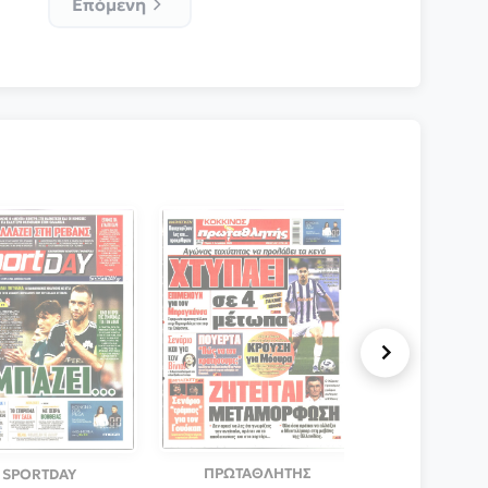
Επόμενη
ΦΩΣ ΤΩΝ
ΠΡΩΤΑΘΛΗΤΗΣ
SPORTDAY