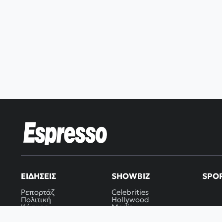
ΕΙΔΉΣΕΙΣ
SHOWBIZ
SPO
Ρεπορτάζ
Celebrities
Πολιτική
Hollywood
Κόσμος
Media
Cover Story