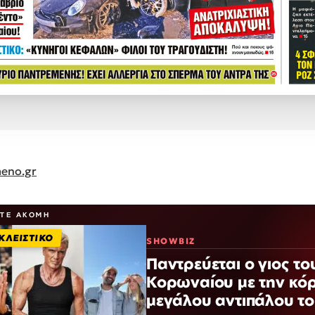
eno.gr
ΣΤΕ ΑΚΌΜΗ
ΚΛΕΙΣΤΙΚΟ
SHOWBIZ
Παντρεύεται ο γιος το
Κορωναίου με την κό
μεγάλου αντιπάλου τ