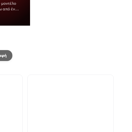
ο μοντέλο
ω από έναν
ιδύλλιο του
αφή