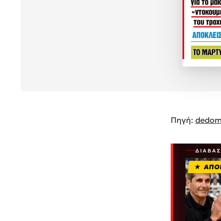
Πηγή:
dedom
ΔΙΑΒΆ
ΑΠΟ