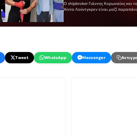
«Ρόκι»
Ο shipbroker Γιάννης Κορωναίος και τ
Αϊντα Λούντγκρεν είναι μαζί παραπάν
χρόνο. Δείτε τις λεπτομέρειες για το ε
γιου του…
Tweet
WhatsApp
Messenger
Αντιγρ