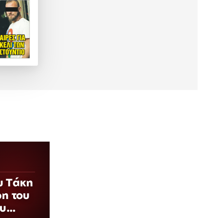
υ Τάκη
ρη του
ου