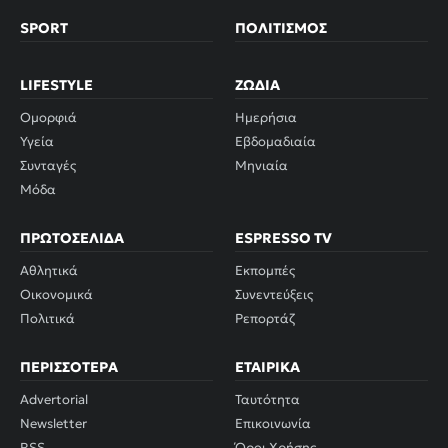
SPORT
ΠΟΛΙΤΙΣΜΌΣ
LIFESTYLE
ΖΏΔΙΑ
Ομορφιά
Ημερήσια
Υγεία
Εβδομαδιαία
Συνταγές
Μηνιαία
Μόδα
ΠΡΩΤΟΣΈΛΙΔΑ
ESPRESSO TV
Αθλητικά
Εκπομπές
Οικονομικά
Συνεντεύξεις
Πολιτικά
Ρεπορτάζ
ΠΕΡΙΣΣΌΤΕΡΑ
ΕΤΑΙΡΙΚΆ
Advertorial
Ταυτότητα
Newsletter
Επικοινωνία
RSS
Όροι Χρήσης