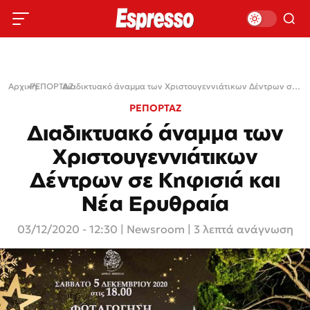
Αρχική
ΡΕΠΟΡΤΑΖ
›
›
Διαδικτυακό άναμμα των Χριστουγεννιάτικων Δέντρων σε Κηφισιά και Νέα Ερυθραία
ΡΕΠΟΡΤΑΖ
Διαδικτυακό άναμμα των
Χριστουγεννιάτικων
Δέντρων σε Κηφισιά και
Νέα Ερυθραία
03/12/2020 - 12:30
|
Newsroom
| 3 λεπτά ανάγνωση