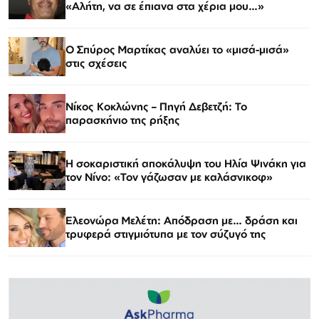
«Αλήτη, να σε έπιανα στα χέρια μου…»
Ο Σπύρος Μαρτίκας αναλύει το «μισά-μισά»
στις σχέσεις
Νίκος Κοκλώνης – Πηγή Δεβετζή: Το
παρασκήνιο της ρήξης
Η σοκαριστική αποκάλυψη του Ηλία Ψινάκη για
τον Νίνο: «Τον γάζωσαν με καλάσνικοφ»
Ελεονώρα Μελέτη: Απόδραση με… δράση και
τρυφερά στιγμιότυπα με τον σύζυγό της