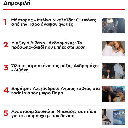
Δημοφιλή
1
Μάστορας – Μελίνα Νικολαΐδη: Οι εικόνες
από την Πάρο άναψαν φωτιές
2
Διαζύγιο Λιβάνη - Ανδρομάχης: Το
πρόσωπο-κλειδί που μπήκε στη μέση
3
Όλο το παρασκήνιο της ρήξης Ανδρομάχης
- Λιβάνη
4
Δημήτρης Αλεξάνδρου: Άγριος καβγάς στα
social για τον μικρό Πάρη
5
Αναστασία Σουλιώτη: Μπελάδες σε πτήση
για το εσώρουχο με τον δονητή