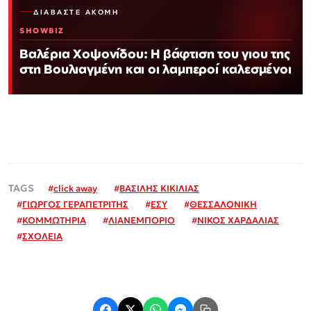
ΔΙΑΒΆΣΤΕ ΑΚΌΜΗ
SHOWBIZ
Βαλέρια Χοψονίδου: Η βάφτιση του γιου της
στη Βουλιαγμένη και οι λαμπεροί καλεσμένοι
#
click away
#
ΒΑΣΙΛΗΣ ΚΙΚΙΛΙΑΣ
#
ΓΙΩΡΓΟΣ ΓΕΡΑΠΕΤΡΙΤΗΣ
#
ΕΣΥ
#
ΘΕΣΣΑΛΟΝΙΚΗ
#
ΚΟΜΜΩΤΗΡΙΑ
#
ΛΙΑΝΕΜΠΟΡΙΟ
#
ΝΙΚΟΣ ΧΑΡΔΑΛΙΑΣ
#
ΣΧΟΛΕΙΑ