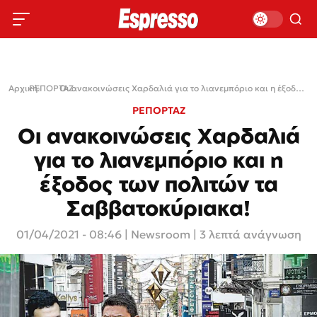
Αρχική
ΡΕΠΟΡΤΑΖ
›
›
Οι ανακοινώσεις Χαρδαλιά για το λιανεμπόριο και η έξοδος των πολιτών τα Σαββατοκύριακα!
ΡΕΠΟΡΤΑΖ
Οι ανακοινώσεις Χαρδαλιά
για το λιανεμπόριο και η
έξοδος των πολιτών τα
Σαββατοκύριακα!
01/04/2021 - 08:46
|
Newsroom
| 3 λεπτά ανάγνωση