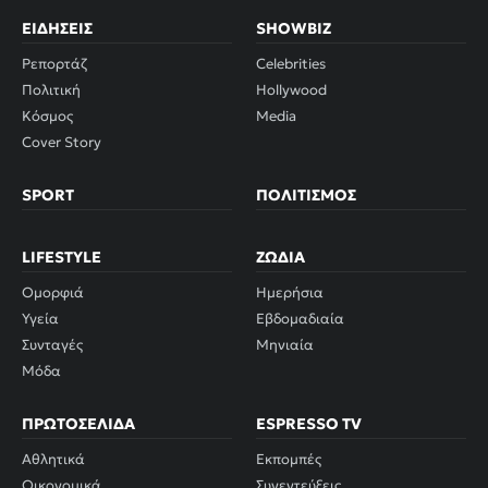
ΕΙΔΉΣΕΙΣ
SHOWBIZ
Ρεπορτάζ
Celebrities
Πολιτική
Hollywood
Κόσμος
Media
Cover Story
SPORT
ΠΟΛΙΤΙΣΜΌΣ
LIFESTYLE
ΖΏΔΙΑ
Ομορφιά
Ημερήσια
Υγεία
Εβδομαδιαία
Συνταγές
Μηνιαία
Μόδα
ΠΡΩΤΟΣΈΛΙΔΑ
ESPRESSO TV
Αθλητικά
Εκπομπές
Οικονομικά
Συνεντεύξεις