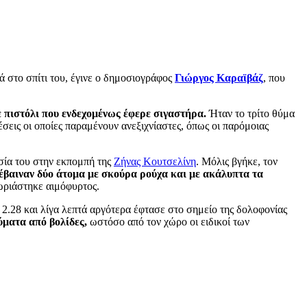
ά στο σπίτι του, έγινε ο δημοσιογράφος
Γιώργος Καραϊβάζ
, που
ε πιστόλι που ενδεχομένως έφερε σιγαστήρα.
Ήταν το τρίτο θύμα
σεις οι οποίες παραμένουν ανεξιχνίαστες, όπως οι παρόμοιας
σία του στην εκπομπή της
Ζήνας Κουτσελίνη
. Μόλις βγήκε, τον
έβαιναν δύο άτομα με σκούρα ρούχα και με ακάλυπτα τα
σωριάστηκε αιμόφυρτος.
2.28 και λίγα λεπτά αργότερα έφτασε στο σημείο της δολοφονίας
ύματα από βολίδες,
ωστόσο από τον χώρο οι ειδικοί των