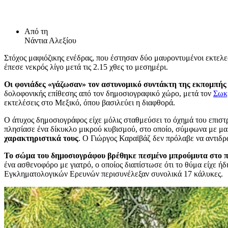
Από τη
Νάντια Αλεξίου
Στόχος μαφιόζικης ενέδρας, που έστησαν δύο μαυροντυμένοι εκτελε
έπεσε νεκρός λίγο μετά τις 2.15 χθες το μεσημέρι.
Οι φονιάδες «γάζωσαν» τον αστυνομικό συντάκτη της εκπομπής
δολοφονικής επίθεσης από τον δημοσιογραφικό χώρο, μετά τον
Σωκ
εκτελέσεις στο Μεξικό, όπου βασιλεύει η διαφθορά.
Ο άτυχος δημοσιογράφος είχε μόλις σταθμεύσει το όχημά του επιστ
πλησίασε ένα δίκυκλο μικρού κυβισμού, στο οποίο, σύμφωνα με μαρ
χαρακτηριστικά τους
. Ο Γιώργος Καραϊβάζ δεν πρόλαβε να αντιδρά
Το σώμα του δημοσιογράφου βρέθηκε πεσμένο μπρούμυτα στο πα
ένα ασθενοφόρο με γιατρό, ο οποίος διαπίστωσε ότι το θύμα είχε ή
Εγκληματολογικών Ερευνών περισυνέλεξαν συνολικά 17 κάλυκες.