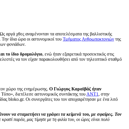
 Ως αργά χθες αναμένονταν τα αποτελέσματα της βαλλιστικής
. Την ίδια ώρα οι αστυνομικοί του
Τμήματος Ανθρωποκτονιών
της
των φονιάδων.
ι το ίδιο δρομολόγιο
, ενώ ήταν εξαιρετικά προσεκτικός στις
κτελεστές να τον είχαν παρακολουθήσει από τον τηλεοπτικό σταθμό
στον χώρο της ενημέρωσης.
Ο Γιώργος Καραϊβάζ ήταν
ο Τύπο», διετέλεσε αστυνομικός συντάκτης του
ΑΝΤ1
, στην
ίδας bloko.gr. Οι συνεργάτες του τον αποχαιρέτησαν με ένα λιτό
άνουν να σταματήσει να γράφει τα κείμενά του, με σφαίρες. Τον
κρασί παρέα, μας τίμησε με τη φιλία του, οι ώρες είναι πολύ