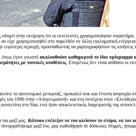
 οδηγεί στην εκτίμηση ότι οι εκτελεστές χρησιμοποίησαν σιγαστήρα.
ι αν είχε χρησιμοποιηθεί στο παρελθόν σε άλλη εγκληματική ενέργεια
ν ευρύτερη περιοχή, προσπαθώντας να χαρτογραφήσουν τις κινήσεις 
ζ, όπως έγινε γνωστό
ακολουθούσε καθημερινά το ίδιο πρόγραμμα κα
ρεμότητες με ποινικές υποθέσεις
. Επομένως δεν είναι απίθανο οι ε
λυπτε το αστυνομικό ρεπορτάζ, προκαλεί σοκ και έντονη ανησυχία 
αρχές του 1990 στην «Απογευματινή» και στη συνέχεια στον «Ελεύθερ
υτσελίνη στο Star, ενώ ήταν αποκλειστικός διαχειριστής της ιστοσελ
ι πια μαζί μας.
Κάποιοι επέλεξαν να του κλείσουν το στόμα, να τον κ
α συνεργαστήκαμε μαζί του, μας καθοδήγησε σε δύσκολες στιγμές, ήπιαμε 