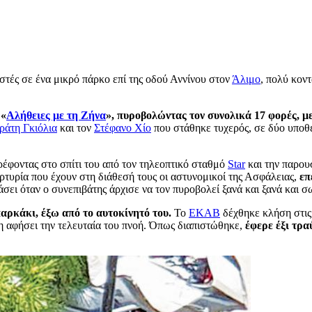
στές σε ένα μικρό πάρκο επί της οδού Αννίνου στον
Άλιμο
, πολύ κοντ
 «
Αλήθειες με τη Ζήνα
», πυροβολώντας τον συνολικά 17 φορές, μ
ράτη Γκιόλια
και τον
Στέφανο Χίο
που στάθηκε τυχερός, σε δύο υποθέ
ρέφοντας στο σπίτι του από τον τηλεοπτικό σταθμό
Star
και την παρου
τυρία που έχουν στη διάθεσή τους οι αστυνομικοί της Ασφάλειας,
επ
σει όταν ο συνεπιβάτης άρχισε να τον πυροβολεί ξανά και ξανά και 
ρκάκι, έξω από το αυτοκίνητό του.
Το
ΕΚΑΒ
δέχθηκε κλήση στις 
δη αφήσει την τελευταία του πνοή. Όπως διαπιστώθηκε,
έφερε έξι τρα