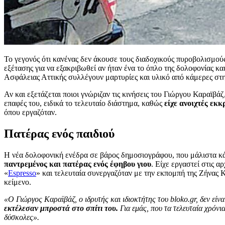
Το γεγονός ότι κανένας δεν άκουσε τους διαδοχικούς πυροβολισμούς
εξέτασης για να εξακριβωθεί αν ήταν ένα το όπλο της δολοφονίας κα
Ασφάλειας Αττικής συλλέγουν μαρτυρίες και υλικό από κάμερες στη
Αν και εξετάζεται ποιοι γνώριζαν τις κινήσεις του Γιώργου Καραϊβά
επαφές του, ειδικά το τελευταίο διάστημα, καθώς
είχε ανοιχτές εκκ
όπου εργαζόταν.
Πατέρας ενός παιδιού
Η νέα δολοφονική ενέδρα σε βάρος δημοσιογράφου, που μάλιστα κά
παντρεμένος και πατέρας ενός έφηβου γιου
. Είχε εργαστεί στις 
«
Espresso
» και τελευταία συνεργαζόταν με την εκπομπή της Ζήνας Κο
κείμενο.
«Ο Γιώργος Καραϊβάζ, ο ιδρυτής και ιδιοκτήτης του bloko.gr, δεν είνα
εκτέλεσαν μπροστά στο σπίτι του.
Για εμάς, που τα τελευταία χρόνι
δύσκολες».