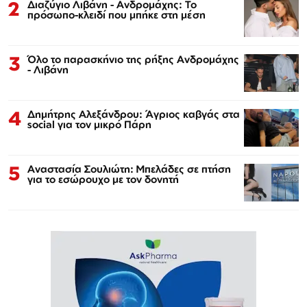
2
Διαζύγιο Λιβάνη - Ανδρομάχης: Το
πρόσωπο-κλειδί που μπήκε στη μέση
3
Όλο το παρασκήνιο της ρήξης Ανδρομάχης
- Λιβάνη
4
Δημήτρης Αλεξάνδρου: Άγριος καβγάς στα
social για τον μικρό Πάρη
5
Αναστασία Σουλιώτη: Μπελάδες σε πτήση
για το εσώρουχο με τον δονητή