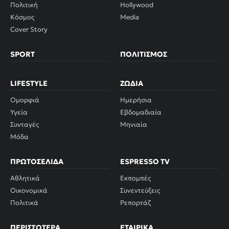
Πολιτική
Hollywood
Κόσμος
Media
Cover Story
SPORT
ΠΟΛΙΤΙΣΜΌΣ
LIFESTYLE
ΖΏΔΙΑ
Ομορφιά
Ημερήσια
Υγεία
Εβδομαδιαία
Συνταγές
Μηνιαία
Μόδα
ΠΡΩΤΟΣΈΛΙΔΑ
ESPRESSO TV
Αθλητικά
Εκπομπές
Οικονομικά
Συνεντεύξεις
Πολιτικά
Ρεπορτάζ
ΠΕΡΙΣΣΌΤΕΡΑ
ΕΤΑΙΡΙΚΆ