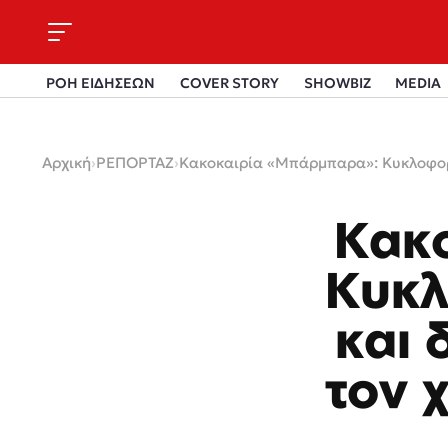
ΡΟΗ ΕΙΔΗΣΕΩΝ
COVER STORY
SHOWBIZ
MEDIA
Αρχική
›
ΡΕΠΟΡΤΑΖ
›
Κακοκαιρία «Μπάρμπαρα»: Κυκλοφορι
Κακ
Κυκλ
και 
τον 