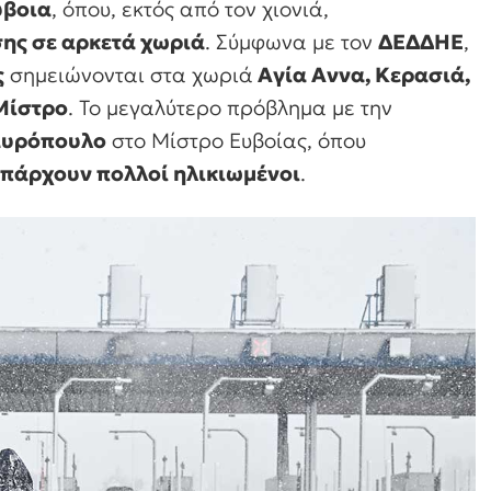
ύβοια
, όπου, εκτός από τον χιονιά,
ης σε αρκετά χωριά
. Σύμφωνα με τον
ΔΕΔΔΗΕ
,
ς
σημειώνονται στα χωριά
Αγία Αννα, Κερασιά,
Μίστρο
. Το μεγαλύτερο πρόβλημα με την
Μαυρόπουλο
στο Μίστρο Ευβοίας, όπου
πάρχουν πολλοί ηλικιωμένοι
.