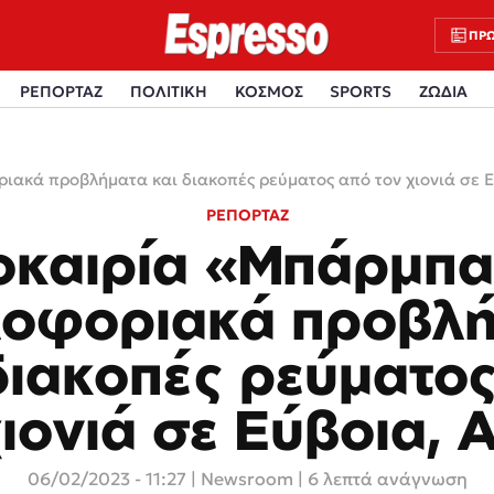
ΠΡΩ
ΡΕΠΟΡΤΑΖ
ΠΟΛΙΤΙΚΗ
ΚΟΣΜΟΣ
SPORTS
ΖΩΔΙΑ
ακά προβλήματα και διακοπές ρεύματος από τον χιονιά σε Ε
ΡΕΠΟΡΤΑΖ
οκαιρία «Μπάρμπα
οφοριακά προβλ
διακοπές ρεύματο
χιονιά σε Εύβοια, Α
06/02/2023 - 11:27
|
Newsroom
| 6 λεπτά ανάγνωση