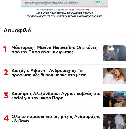
Δημοφιλή
1
Μάστορας – Μελίνα Νικολαΐδη: Οι εικόνες
από την Πάρο άναψαν φωτιές
2
Διαζύγιο Λιβάνη - Ανδρομάχης: Το
πρόσωπο-κλειδί που μπήκε στη μέση
3
Δημήτρης Αλεξάνδρου: Άγριος καβγάς στα
social για τον μικρό Πάρη
4
Όλο το παρασκήνιο της ρήξης Ανδρομάχης
- Λιβάνη