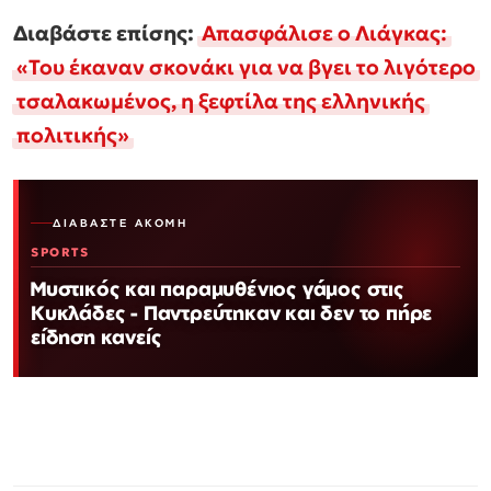
Διαβάστε επίσης:
Απασφάλισε ο Λιάγκας:
«Του έκαναν σκονάκι για να βγει το λιγότερο
τσαλακωμένος, η ξεφτίλα της ελληνικής
πολιτικής»
ΔΙΑΒΆΣΤΕ ΑΚΌΜΗ
SPORTS
Μυστικός και παραμυθένιος γάμος στις
Κυκλάδες - Παντρεύτηκαν και δεν το πήρε
είδηση κανείς