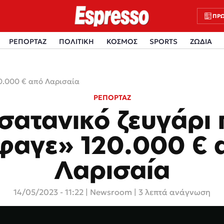
ΠΡΩ
ΡΕΠΟΡΤΑΖ
ΠΟΛΙΤΙΚΗ
ΚΟΣΜΟΣ
SPORTS
ΖΩΔΙΑ
20.000 € από Λαρισαία
ΡΕΠΟΡΤΑΖ
σατανικό ζευγάρι
φαγε» 120.000 € 
Λαρισαία
14/05/2023 - 11:22
|
Newsroom
| 3 λεπτά ανάγνωση