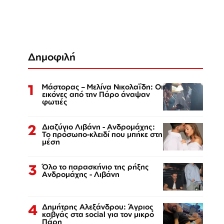
Δημοφιλή
1
Μάστορας – Μελίνα Νικολαΐδη: Οι
εικόνες από την Πάρο άναψαν
φωτιές
2
Διαζύγιο Λιβάνη - Ανδρομάχης:
Το πρόσωπο-κλειδί που μπήκε στη
μέση
3
Όλο το παρασκήνιο της ρήξης
Ανδρομάχης - Λιβάνη
4
Δημήτρης Αλεξάνδρου: Άγριος
καβγάς στα social για τον μικρό
Πάρη