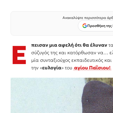
Ανακαλύψτε περισσότερα άρθ
Προσθήκη της 
Ε
πεισαν μια αφελή ότι θα έλυναν
τα
σύζυγός της και κατόρθωσαν να… 
μία συνταξιούχος εκπαιδευτικός και
την «
ευλογία
» του
αγίου Παΐσιου
!