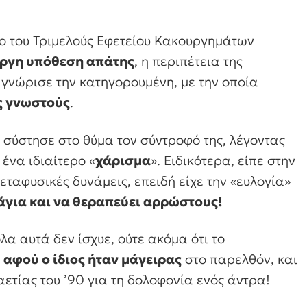
ο του Τριμελούς Εφετείου Κακουργημάτων
εργη υπόθεση απάτης
, η περιπέτεια της
 γνώρισε την κατηγορουμένη, με την οποία
ύς γνωστούς
.
σύστησε στο θύμα τον σύντροφό της, λέγοντας
ένα ιδιαίτερο «
χάρισμα
». Ειδικότερα, είπε στην
μεταφυσικές δυνάμεις, επειδή είχε την «ευλογία»
άγια και να θεραπεύει αρρώστους!
λα αυτά δεν ίσχυε, ούτε ακόμα ότι το
,
αφού ο ίδιος ήταν μάγειρας
στο παρελθόν, και
αετίας του ’90 για τη δολοφονία ενός άντρα!