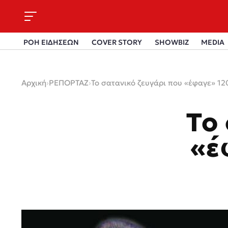
ΡΟΗ ΕΙΔΗΣΕΩΝ
COVER STORY
SHOWBIZ
MEDIA
Αρχική
›
ΡΕΠΟΡΤΑΖ
›
Το σατανικό ζευγάρι που «έφαγε» 1
Το 
«έ