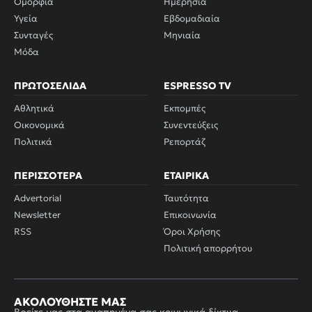
Ομορφιά
Ημερήσια
Υγεία
Εβδομαδιαία
Συνταγές
Μηνιαία
Μόδα
ΠΡΩΤΟΣΈΛΙΔΑ
ESPRESSO TV
Αθλητικά
Εκπομπές
Οικονομικά
Συνεντεύξεις
Πολιτικά
Ρεπορτάζ
ΠΕΡΙΣΣΌΤΕΡΑ
ΕΤΑΙΡΙΚΆ
Advertorial
Ταυτότητα
Newsletter
Επικοινωνία
RSS
Όροι Χρήσης
Πολιτική απορρήτου
ΑΚΟΛΟΥΘΉΣΤΕ ΜΑΣ
Βρείτε μας στα αγαπημένα σας κοινωνικά δίκτυα