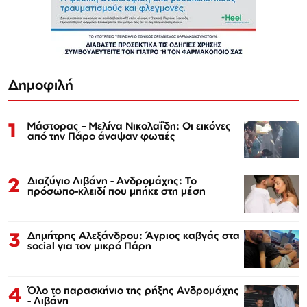
Δημοφιλή
1
Μάστορας – Μελίνα Νικολαΐδη: Οι εικόνες
από την Πάρο άναψαν φωτιές
2
Διαζύγιο Λιβάνη - Ανδρομάχης: Το
πρόσωπο-κλειδί που μπήκε στη μέση
3
Δημήτρης Αλεξάνδρου: Άγριος καβγάς στα
social για τον μικρό Πάρη
4
Όλο το παρασκήνιο της ρήξης Ανδρομάχης
- Λιβάνη