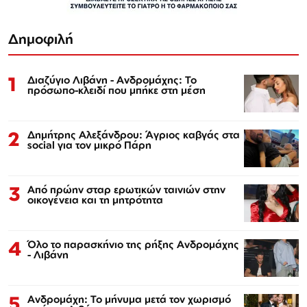
Δημοφιλή
1
Διαζύγιο Λιβάνη - Ανδρομάχης: Το
πρόσωπο-κλειδί που μπήκε στη μέση
2
Δημήτρης Αλεξάνδρου: Άγριος καβγάς στα
social για τον μικρό Πάρη
3
Από πρώην σταρ ερωτικών ταινιών στην
οικογένεια και τη μητρότητα
4
Όλο το παρασκήνιο της ρήξης Ανδρομάχης
- Λιβάνη
5
Ανδρομάχη: Το μήνυμα μετά τον χωρισμό