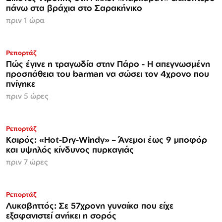
πάνω στα βράχια στο Σαρακήνικο
πριν 1 ώρα
Ρεπορτάζ
Πώς έγινε η τραγωδία στην Πάρο - Η απεγνωσμένη
προσπάθεια του barman να σώσει τον 4χρονο που
πνίγηκε
πριν 5 ώρες
Ρεπορτάζ
Καιρός: «Hot-Dry-Windy» – Άνεμοι έως 9 μποφόρ
και υψηλός κίνδυνος πυρκαγιάς
πριν 7 ώρες
Ρεπορτάζ
Λυκαβηττός: Σε 57χρονη γυναίκα που είχε
εξαφανιστεί ανήκει η σορός