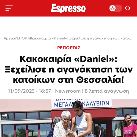
Αρχική
ΡΕΠΟΡΤΑΖ
›
›
Κακοκαιρία «Daniel»: Ξεχείλισε η αγανάκτηση των κατοίκων στη Θεσσαλία!
ΡΕΠΟΡΤΑΖ
Κακοκαιρία «Daniel»:
Ξεχείλισε η αγανάκτηση των
κατοίκων στη Θεσσαλία!
11/09/2023 - 16:37
|
Newsroom
| 8 λεπτά ανάγνωση