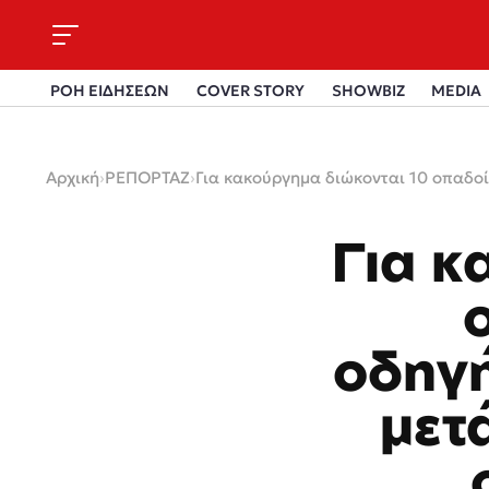
ΡΟΗ ΕΙΔΗΣΕΩΝ
COVER STORY
SHOWBIZ
MEDIA
Αρχική
›
ΡΕΠΟΡΤΑΖ
›
Για κακούργημα διώκονται 10 οπαδοί
Για κ
οδηγή
μετά