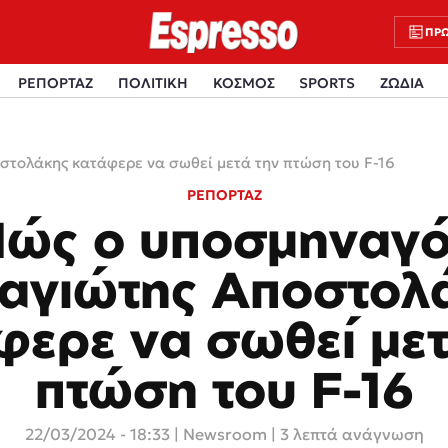
ΠΡΩ
ΡΕΠΟΡΤΑΖ
ΠΟΛΙΤΙΚΗ
ΚΟΣΜΟΣ
SPORTS
ΖΩΔΙΑ
τολάκης κατάφερε να σωθεί μετά την πτώση του F-16
ΡΕΠΟΡΤΑΖ
ώς ο υποσμηναγ
αγιώτης Αποστολ
φερε να σωθεί μετ
πτώση του F-16
22/03/2024 - 18:33
|
Newsroom
| 3 λεπτά ανάγνωση