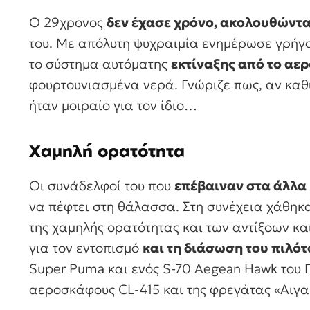
Ο 29χρονος
δεν έχασε χρόνο, ακολουθώντ
του. Με απόλυτη ψυχραιμία ενημέρωσε γρήγο
το σύστημα αυτόματης
εκτίναξης από το αε
φουρτουνιασμένα νερά. Γνώριζε πως, αν καθ
ήταν μοιραίο για τον ίδιο…
Χαμηλή ορατότητα
Οι συνάδελφοί του που
επέβαιναν στα άλλα 
να πέφτει στη θάλασσα. Στη συνέχεια χάθηκα
της χαμηλής ορατότητας και των αντίξοων κ
για τον εντοπισμό
και τη διάσωση του πιλότ
Super Puma και ενός S-70 Aegean Hawk του 
αεροσκάφους CL-415 και της φρεγάτας «Αιγαί