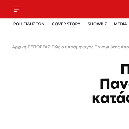
ΡΟΗ ΕΙΔΗΣΕΩΝ
COVER STORY
SHOWBIZ
MEDIA
Αρχική
›
ΡΕΠΟΡΤΑΖ
›
Πώς ο υποσμηναγός Παναγιώτης Αποσ
Π
Παν
κατά