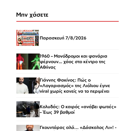
Μην χάσετε
Παρασκευή 7/8/2026
1960 – Μονόδρομοι και φανάρια
φέρνουν… χάος στο κέντρο της
Αθήνας
Γιάννης Φακίνος: Πώς ο
«Λογαριασμός» της Λιόλιου έγινε
viral χωρίς κανείς να το περιμένει
Κολυδάς: Ο καιρός «ανάβει φωτιές»
– Έως 39 βαθμοί
Γκουντάρας αλά... «Δάσκαλος Λι»! -