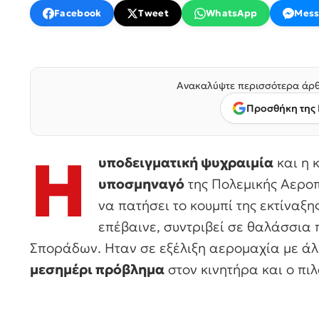
Facebook
Tweet
WhatsApp
Mess
Ανακαλύψτε περισσότερα άρθ
Προσθήκη της 
Η
υποδειγματική ψυχραιμία
και η 
υποσμηναγό
της Πολεμικής Αερο
να πατήσει το κουμπί της εκτίναξη
επέβαινε, συντριβεί σε θαλάσσια 
Σποράδων. Ηταν σε εξέλιξη αερομαχία με άλλ
μεσημέρι πρόβλημα
στον κινητήρα και ο πιλ