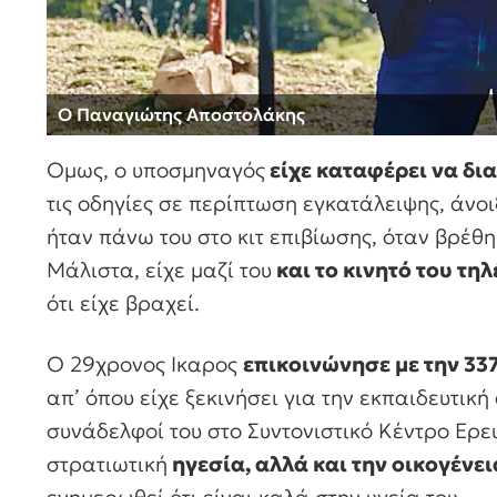
Ο Παναγιώτης Αποστολάκης
Ομως, ο υποσμηναγός
είχε καταφέρει να δι
τις οδηγίες σε περίπτωση εγκατάλειψης, άνο
ήταν πάνω του στο κιτ επιβίωσης, όταν βρέθ
Μάλιστα, είχε μαζί του
και το κινητό του τη
ότι είχε βραχεί.
Ο 29χρονος Ικαρος
επικοινώνησε με την 33
απ’ όπου είχε ξεκινήσει για την εκπαιδευτικ
συνάδελφοί του στο Συντονιστικό Κέντρο Ερε
στρατιωτική
ηγεσία, αλλά και την οικογένει
ενημερωθεί ότι είναι καλά στην υγεία του.