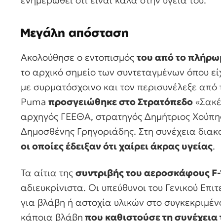
Μεγάλη απόσταση
Ακολούθησε ο εντοπισμός
του από το πλήρω
το αρχικό σημείο των συντεταγμένων όπου είχ
με συρματόσχοινο και τον περισυνέλεξε από 
Puma
προσγειώθηκε στο Στρατόπεδο
«Σακέ
αρχηγός ΓΕΕΘΑ, στρατηγός Δημήτριος Χούπης
Δημοσθένης Γρηγοριάδης. Στη συνέχεια διακο
οι οποίες έδειξαν ότι χαίρει άκρας υγείας
.
Τα αίτια της
συντριβής του αεροσκάφους F-
αδιευκρίνιστα. Οι υπεύθυνοι του Γενικού Επι
για βλάβη ή αστοχία υλικών στο συγκεκριμέ
κάποια βλάβη
που καθιστούσε τη συνέχεια