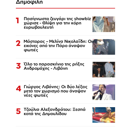
Δημοφιλή
1
Πασίγνωστο ζευγάρι της showbiz
χώρισε - Θλίψη για την κόρη
ευρωβουλευτή
2
Μάστορας – Μελίνα Νικολαΐδη: Οι
εικόνες από την Πάρο άναψαν
φωτιές
3
Όλο το παρασκήνιο της ρήξης
Ανδρομάχης - Λιβάνη
4
Γιώργος Λιβάνης: Οι δύο λέξεις
μετά τον χωρισμό που άναψαν
νέες φωτιές
5
Τζούλια Αλεξανδράτου: Ξεσπά
κατά της Δημουλίδου