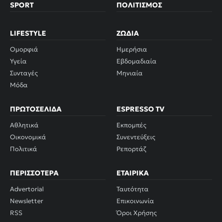
SPORT
ΠΟΛΙΤΙΣΜΌΣ
LIFESTYLE
ΖΏΔΙΑ
Ομορφιά
Ημερήσια
Υγεία
Εβδομαδιαία
Συνταγές
Μηνιαία
Μόδα
ΠΡΩΤΟΣΈΛΙΔΑ
ESPRESSO TV
Αθλητικά
Εκπομπές
Οικονομικά
Συνεντεύξεις
Πολιτικά
Ρεπορτάζ
ΠΕΡΙΣΣΌΤΕΡΑ
ΕΤΑΙΡΙΚΆ
Advertorial
Ταυτότητα
Newsletter
Επικοινωνία
RSS
Όροι Χρήσης