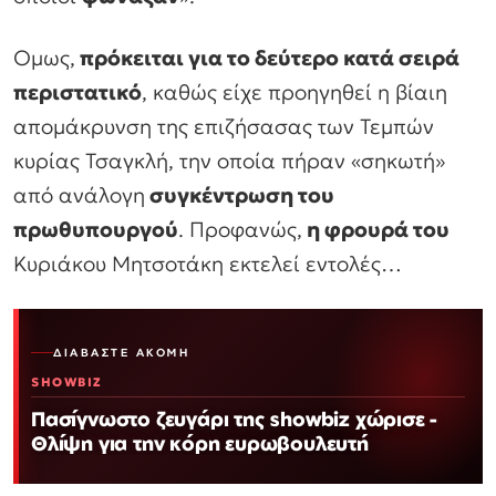
Ομως,
πρόκειται για το δεύτερο κατά σειρά
περιστατικό
, καθώς είχε προηγηθεί η βίαιη
απομάκρυνση της επιζήσασας των Τεμπών
κυρίας Τσαγκλή, την οποία πήραν «σηκωτή»
από ανάλογη
συγκέντρωση του
πρωθυπουργού
. Προφανώς,
η φρουρά του
Κυριάκου Μητσοτάκη εκτελεί εντολές…
ΔΙΑΒΆΣΤΕ ΑΚΌΜΗ
SHOWBIZ
Πασίγνωστο ζευγάρι της showbiz χώρισε -
Θλίψη για την κόρη ευρωβουλευτή