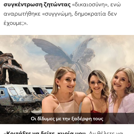
συγκέντρωση ζητώντας
«δικαιοσύνη», ενώ
αναρωτήθηκε «συγγνώμη, δημοκρατία δεν
έχουμε;».
Οι δίδυμες με την ξαδέρφη τους
«
Κοιτάξτε να δείτε, κυρία μου
. Αν θέλετε να