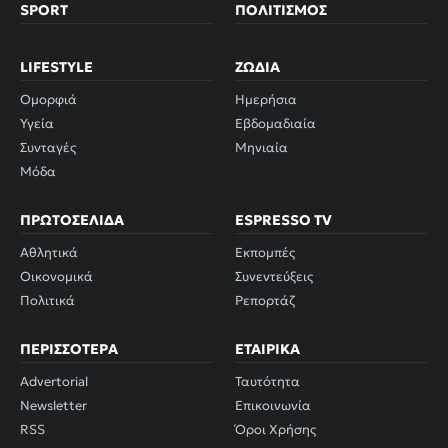
SPORT
ΠΟΛΙΤΙΣΜΌΣ
LIFESTYLE
ΖΏΔΙΑ
Ομορφιά
Ημερήσια
Υγεία
Εβδομαδιαία
Συνταγές
Μηνιαία
Μόδα
ΠΡΩΤΟΣΈΛΙΔΑ
ESPRESSO TV
Αθλητικά
Εκπομπές
Οικονομικά
Συνεντεύξεις
Πολιτικά
Ρεπορτάζ
ΠΕΡΙΣΣΌΤΕΡΑ
ΕΤΑΙΡΙΚΆ
Advertorial
Ταυτότητα
Newsletter
Επικοινωνία
RSS
Όροι Χρήσης