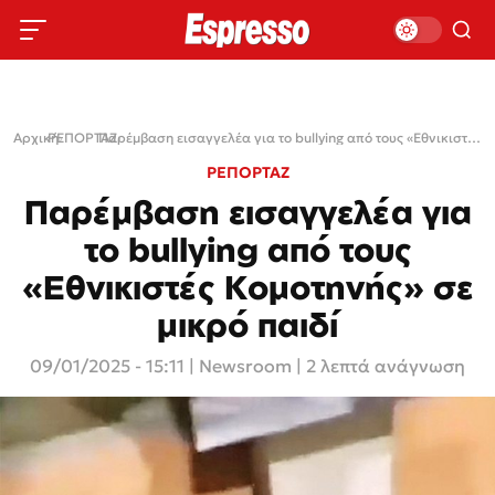
Αρχική
ΡΕΠΟΡΤΑΖ
›
›
Παρέμβαση εισαγγελέα για το bullying από τους «Εθνικιστές Κομοτηνής» σε μικρό παιδί
ΡΕΠΟΡΤΑΖ
Παρέμβαση εισαγγελέα για
το bullying από τους
«Εθνικιστές Κομοτηνής» σε
μικρό παιδί
09/01/2025 - 15:11
|
Newsroom
| 2 λεπτά ανάγνωση