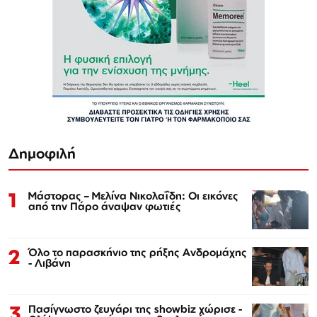
Δημοφιλή
1
Μάστορας – Μελίνα Νικολαΐδη: Οι εικόνες
από την Πάρο άναψαν φωτιές
2
Όλο το παρασκήνιο της ρήξης Ανδρομάχης
- Λιβάνη
3
Πασίγνωστο ζευγάρι της showbiz χώρισε -