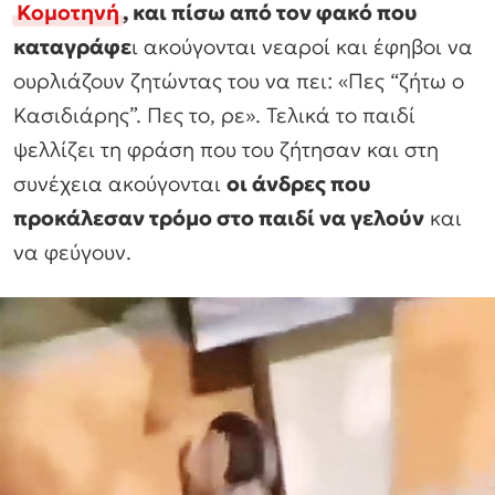
Κομοτηνή
, και πίσω από τον φακό που
καταγράφε
ι ακούγονται νεαροί και έφηβοι να
ουρλιάζουν ζητώντας του να πει: «Πες “ζήτω ο
Κασιδιάρης”. Πες το, ρε». Τελικά το παιδί
ψελλίζει τη φράση που του ζήτησαν και στη
συνέχεια ακούγονται
οι άνδρες που
προκάλεσαν τρόμο στο παιδί να γελούν
και
να φεύγουν.