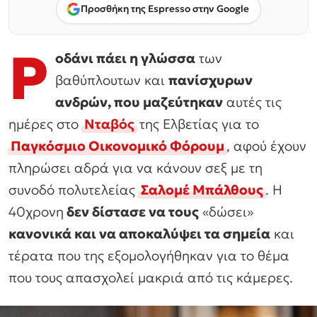
Προσθήκη της Espresso στην Google
Ρ
οδάνι πάει η γλώσσα
των
βαθύπλουτων και
πανίσχυρων
ανδρών, που μαζεύτηκαν
αυτές τις
ημέρες στο
Νταβός
της Ελβετίας για το
Παγκόσμιο Οικονομικό Φόρουμ
, αφού έχουν
πληρώσει αδρά για να κάνουν σεξ με τη
συνοδό πολυτελείας
Σαλομέ Μπάλθους
. Η
40χρονη
δεν δίστασε να τους
«δώσει»
κανονικά και να αποκαλύψει τα σημεία
και
τέρατα που της εξομολογήθηκαν για το θέμα
που τους απασχολεί μακριά από τις κάμερες.