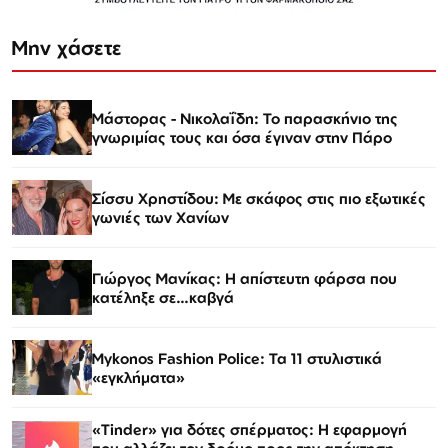
Μην χάσετε
Μάστορας - Νικολαΐδη: Το παρασκήνιο της
γνωριμίας τους και όσα έγιναν στην Πάρο
Σίσσυ Χρηστίδου: Με σκάφος στις πιο εξωτικές
γωνιές των Χανίων
Γιώργος Μανίκας: Η απίστευτη φάρσα που
κατέληξε σε…καβγά
Mykonos Fashion Police: Τα 11 στυλιστικά
«εγκλήματα»
«Tinder» για δότες σπέρματος: Η εφαρμογή