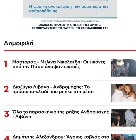
Δημοφιλή
1
Μάστορας – Μελίνα Νικολαΐδη: Οι εικόνες
από την Πάρο άναψαν φωτιές
2
Διαζύγιο Λιβάνη - Ανδρομάχης: Το
πρόσωπο-κλειδί που μπήκε στη μέση
3
Όλο το παρασκήνιο της ρήξης Ανδρομάχης
- Λιβάνη
4
Δημήτρης Αλεξάνδρου: Άγριος καβγάς στα