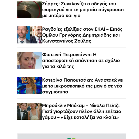
Σέρρες: Συγκλονίζει ο οδηγός του
φορτηγού για τη μοιραία σύγκρουση
με μητέρα και γιο
Ραγδαίες εξελίξεις στον ΣΚΑΪ – Εκτός
Ομίλου Γρηγόρης Δημητριάδης και
Κωνσταντίνος Ζούλας
Φωτεινή Πετρογιάννη: Η
αποστομωτική απάντηση σε σχόλιο
για τα κιλά της
Κατερίνα Παπουτσάκη: Αναστατώνει
με το μικροσκοπικό της μαγιό σε νέα
στιγμιότυπα
Μπρούκλιν Μπέκαμ – Νίκολα Πελτζ:
Γιατί γιορτάζουν πλέον άλλη επέτειο
γάμου – «Είχε καταλήξει να κλαίει»