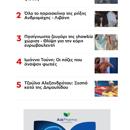
2
Όλο το παρασκήνιο της ρήξης
Ανδρομάχης - Λιβάνη
3
Πασίγνωστο ζευγάρι της showbiz
χώρισε - Θλίψη για την κόρη
ευρωβουλευτή
4
Ιωάννα Τούνη: Οι πόζες που
άναψαν φωτιές
5
Τζούλια Αλεξανδράτου: Ξεσπά
κατά της Δημουλίδου