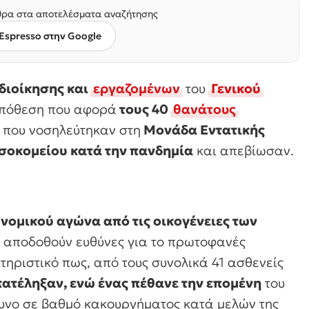
ρα στα αποτελέσματα αναζήτησης
Espresso στην Google
 διοίκησης και
εργαζομένων
του
Γενικού
υπόθεση που αφορά
τους 40
θανάτους
, που νοσηλεύτηκαν στη
Μονάδα Εντατικής
σοκομείου κατά την πανδημία
και απεβίωσαν.
νομικού αγώνα από τις οικογένειες των
α αποδοθούν ευθύνες για το πρωτοφανές
ηριστικό πως, από τους συνολικά 41 ασθενείς
κατέληξαν, ενώ ένας πέθανε την επομένη
του
δυνο σε βαθμό κακουργήματος κατά μελών της