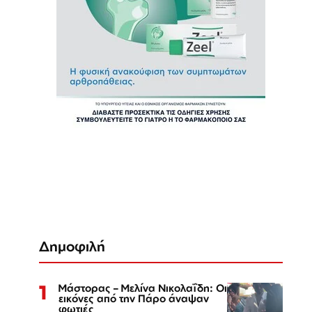
Δημοφιλή
1
Μάστορας – Μελίνα Νικολαΐδη: Οι
εικόνες από την Πάρο άναψαν
φωτιές