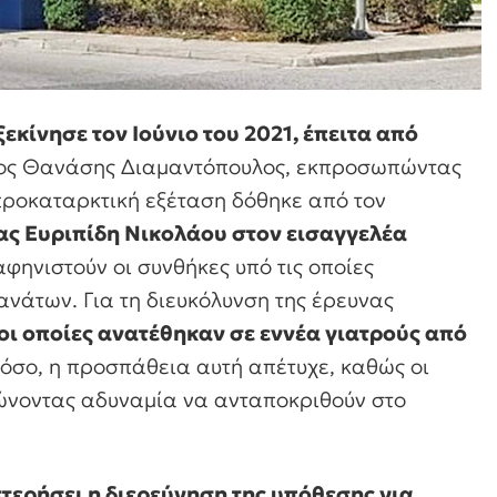
εκίνησε τον Ιούνιο του 2021, έπειτα από
ρος Θανάσης Διαμαντόπουλος, εκπροσωπώντας
 προκαταρκτική εξέταση δόθηκε από τον
ας Ευριπίδη Νικολάου στον εισαγγελέα
ηνιστούν οι συνθήκες υπό τις οποίες
ανάτων. Για τη διευκόλυνση της έρευνας
ι οποίες ανατέθηκαν σε εννέα γιατρούς από
τόσο, η προσπάθεια αυτή απέτυχε, καθώς οι
ώνοντας αδυναμία να ανταποκριθούν στο
τερήσει η διερεύνηση της υπόθεσης για