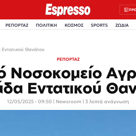
ΠΡΩ
ΡΕΠΟΡΤΑΖ
ΠΟΛΙΤΙΚΗ
ΚΟΣΜΟΣ
SPORTS
ΖΩΔΙΑ
α Εντατικού Θανάτου
ΡΕΠΟΡΤΑΖ
ό Νοσοκομείο Αγρ
δα Εντατικού Θα
12/05/2025 - 09:50
|
Newsroom
| 3 λεπτά ανάγνωση