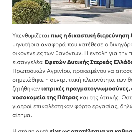
Υπενθυμίζεται
πως η δικαστική διερεύνηση ξ
μηνυτήρια αναφορά που κατέθεσε ο δικηγό
οικογένειες των θανόντων. Η εντολή για την
εισαγγελέα
Εφετών Δυτικής Στερεάς Ελλάδ
Πρωτοδικών Αγρινίου, προκειμένου να αποσαφ
σημειώθηκε η συντριπτική πλειονότητα των θ
ζητήθηκαν
ιατρικές πραγματογνωμοσύνες, ο
νοσοκομεία της Πάτρας
και της Αττικής. Ωσ
γιατροί επικαλέστηκαν φόρτο εργασίας, δηλ
αίτημα.
Η στάση αυτή
είχε ως αποτέλεσμα να καθυσ