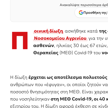
Ανακαλύψτε περισσότερα άρθ
Προσθήκη της 
Π
οινική δίωξη
ασκήθηκε κατά
της
Νοσοκομείου Αγρινίου
για την 
ασθενών
, ηλικίας 30 έως 67 ετών
Θεραπείας
(ΜΕΘ) Covid-19 του
νο
Η δίωξη
έρχεται ως αποτέλεσμα πολυετούς 
ανθρώπων που «έφυγαν», οι οποίοι ζητούν ν
ποσοστό θνησιμότητας στη ΜΕΘ. Είναι χαρακτ
που νοσηλεύτηκαν
στη ΜΕΘ Covid-19, οι 40 
εξιτηρίου του. Η δίωξη αφορά έκθεση σε κίν