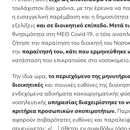
τουλάχιστον δύο χρόνια, με την έρευνα να π
η εισαγγελική παρέμβαση και η δημοσιότητα
εξελίξεις
και σε διοικητικό επίπεδο. Μετά 
θνησιμότητα στη ΜΕΘ Covid-19, ο τότε αναπ
ζήτησε την παραίτηση του διοικητή του Νοσοκ
την
παραίτησή του, κάτι που ερμηνεύθηκε 
κατάσταση που επικρατούσε στο νοσοκομείο.
Την ίδια ώρα,
το περιεχόμενο της μηνυτήρι
διοικητικές
και ποινικές ευθύνες της διοίκησ
ενδεχόμενα αδικήματα κακουργηματικής φύση
νοσηλευτικής
υπηρεσίας διαχειρίστηκε το 
κριτήρια προσωπικών σκοπιμοτήτων.
Παρά
αφορούν σοβαρότατες ευθύνες και παραλείψεις
σημειώνεται: «(…) τίθεται εν αμφιβόλω τόσο 