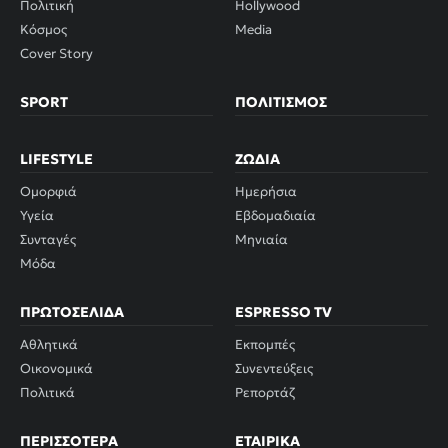
Πολιτική
Hollywood
Κόσμος
Media
Cover Story
SPORT
ΠΟΛΙΤΙΣΜΌΣ
LIFESTYLE
ΖΏΔΙΑ
Ομορφιά
Ημερήσια
Υγεία
Εβδομαδιαία
Συνταγές
Μηνιαία
Μόδα
ΠΡΩΤΟΣΈΛΙΔΑ
ESPRESSO TV
Αθλητικά
Εκπομπές
Οικονομικά
Συνεντεύξεις
Πολιτικά
Ρεπορτάζ
ΠΕΡΙΣΣΌΤΕΡΑ
ΕΤΑΙΡΙΚΆ