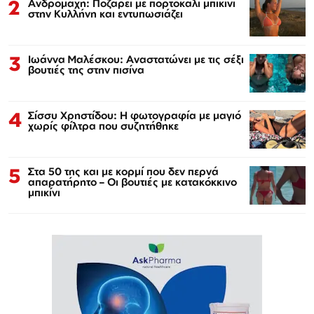
2
Ανδρομάχη: Ποζάρει με πορτοκαλί μπικίνι
στην Κυλλήνη και εντυπωσιάζει
3
Ιωάννα Μαλέσκου: Αναστατώνει με τις σέξι
βουτιές της στην πισίνα
4
Σίσσυ Χρηστίδου: Η φωτογραφία με μαγιό
χωρίς φίλτρα που συζητήθηκε
5
Στα 50 της και με κορμί που δεν περνά
απαρατήρητο – Οι βουτιές με κατακόκκινο
μπικίνι