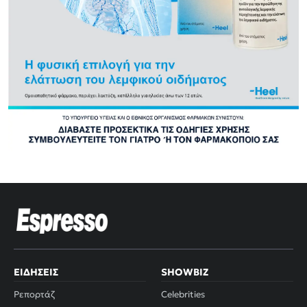
ΕΙΔΉΣΕΙΣ
SHOWBIZ
Ρεπορτάζ
Celebrities