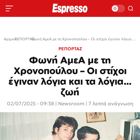
Αρχική
ΡΕΠΟΡΤΑΖ
›
›
Φωνή ΑμεΑ με τη Χρονοπούλου – Οι στίχοι έγιναν λόγια και τα λόγια… ζωή
ΡΕΠΟΡΤΑΖ
Φωνή ΑμεΑ με τη
Χρονοπούλου – Οι στίχοι
έγιναν λόγια και τα λόγια…
ζωή
02/07/2025 - 09:38
|
Newsroom
| 7 λεπτά ανάγνωση