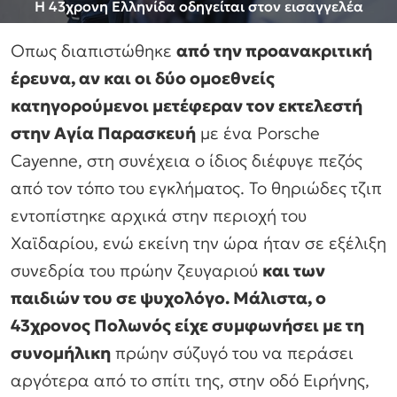
Η 43χρονη Ελληνίδα οδηγείται στον εισαγγελέα
Οπως διαπιστώθηκε
από την προανακριτική
έρευνα, αν και οι δύο ομοεθνείς
κατηγορούμενοι μετέφεραν τον εκτελεστή
στην Αγία Παρασκευή
με ένα Porsche
Cayenne, στη συνέχεια ο ίδιος διέφυγε πεζός
από τον τόπο του εγκλήματος. Το θηριώδες τζιπ
εντοπίστηκε αρχικά στην περιοχή του
Χαϊδαρίου, ενώ εκείνη την ώρα ήταν σε εξέλιξη
συνεδρία του πρώην ζευγαριού
και των
παιδιών του σε ψυχολόγο. Μάλιστα, ο
43χρονος Πολωνός είχε συμφωνήσει με τη
συνομήλικη
πρώην σύζυγό του να περάσει
αργότερα από το σπίτι της, στην οδό Ειρήνης,