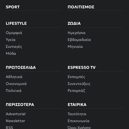
SPORT
ΠΟΛΙΤΙΣΜΌΣ
LIFESTYLE
ΖΏΔΙΑ
Ομορφιά
Ημερήσια
Υγεία
Εβδομαδιαία
Συνταγές
Μηνιαία
Μόδα
ΠΡΩΤΟΣΈΛΙΔΑ
ESPRESSO TV
Αθλητικά
Εκπομπές
Οικονομικά
Συνεντεύξεις
Πολιτικά
Ρεπορτάζ
ΠΕΡΙΣΣΌΤΕΡΑ
ΕΤΑΙΡΙΚΆ
Advertorial
Ταυτότητα
Newsletter
Επικοινωνία
RSS
Όροι Χρήσης