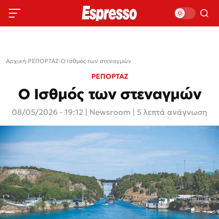
Αρχική
›
ΡΕΠΟΡΤΑΖ
›
Ο Ισθμός των στεναγμών
ΡΕΠΟΡΤΑΖ
Ο Ισθμός των στεναγμών
08/05/2026 - 19:12
|
Newsroom
| 5 λεπτά ανάγνωση