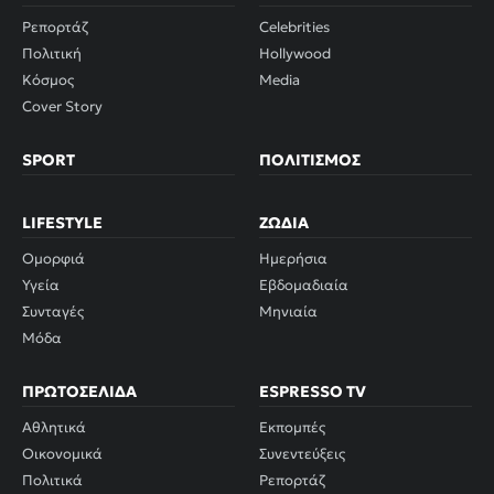
Ρεπορτάζ
Celebrities
Πολιτική
Hollywood
Κόσμος
Media
Cover Story
SPORT
ΠΟΛΙΤΙΣΜΌΣ
LIFESTYLE
ΖΏΔΙΑ
Ομορφιά
Ημερήσια
Υγεία
Εβδομαδιαία
Συνταγές
Μηνιαία
Μόδα
ΠΡΩΤΟΣΈΛΙΔΑ
ESPRESSO TV
Αθλητικά
Εκπομπές
Οικονομικά
Συνεντεύξεις
Πολιτικά
Ρεπορτάζ