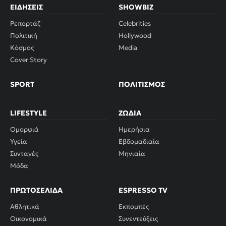
ΕΙΔΉΣΕΙΣ
SHOWBIZ
Ρεπορτάζ
Celebrities
Πολιτική
Hollywood
Κόσμος
Media
Cover Story
SPORT
ΠΟΛΙΤΙΣΜΌΣ
LIFESTYLE
ΖΏΔΙΑ
Ομορφιά
Ημερήσια
Υγεία
Εβδομαδιαία
Συνταγές
Μηνιαία
Μόδα
ΠΡΩΤΟΣΈΛΙΔΑ
ESPRESSO TV
Αθλητικά
Εκπομπές
Οικονομικά
Συνεντεύξεις