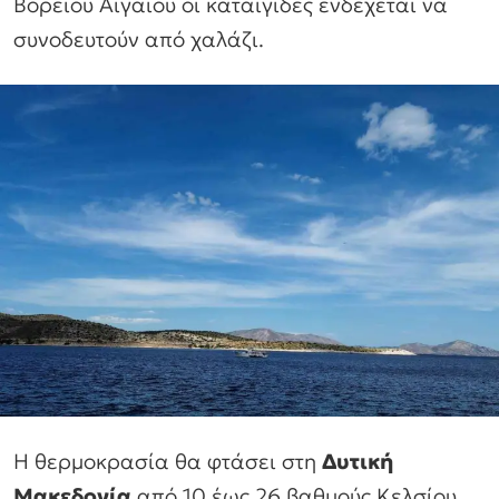
Βορείου Αιγαίου οι καταιγίδες ενδέχεται να
συνοδευτούν από χαλάζι.
Η θερμοκρασία θα φτάσει στη
Δυτική
Μακεδονία
από 10 έως 26 βαθμούς Κελσίου,