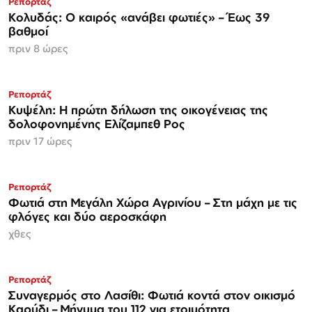
Ρεπορτάζ
Κολυδάς: Ο καιρός «ανάβει φωτιές» – Έως 39
βαθμοί
πριν 8 ώρες
Ρεπορτάζ
Κυψέλη: Η πρώτη δήλωση της οικογένειας της
δολοφονημένης Ελίζαμπεθ Ρος
πριν 17 ώρες
Ρεπορτάζ
Φωτιά στη Μεγάλη Χώρα Αγρινίου – Στη μάχη με τις
φλόγες και δύο αεροσκάφη
χθες
Ρεπορτάζ
Συναγερμός στο Λασίθι: Φωτιά κοντά στον οικισμό
Καρύδι – Μήνυμα του 112 για ετοιμότητα