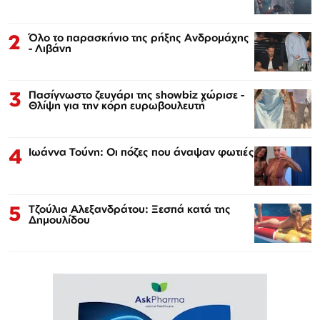
2
Όλο το παρασκήνιο της ρήξης Ανδρομάχης
- Λιβάνη
3
Πασίγνωστο ζευγάρι της showbiz χώρισε -
Θλίψη για την κόρη ευρωβουλευτή
4
Ιωάννα Τούνη: Οι πόζες που άναψαν φωτιές
5
Τζούλια Αλεξανδράτου: Ξεσπά κατά της
Δημουλίδου