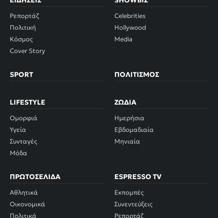
ΕΙΔΉΣΕΙΣ
SHOWBIZ
Ρεπορτάζ
Celebrities
Πολιτική
Hollywood
Κόσμος
Media
Cover Story
SPORT
ΠΟΛΙΤΙΣΜΌΣ
LIFESTYLE
ΖΏΔΙΑ
Ομορφιά
Ημερήσια
Υγεία
Εβδομαδιαία
Συνταγές
Μηνιαία
Μόδα
ΠΡΩΤΟΣΈΛΙΔΑ
ESPRESSO TV
Αθλητικά
Εκπομπές
Οικονομικά
Συνεντεύξεις
Πολιτικά
Ρεπορτάζ