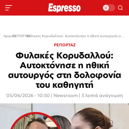
Αρχική
ΡΕΠΟΡΤΑΖ
›
›
Φυλακές Κορυδαλλού: Αυτοκτόνησε η ηθική αυτουργός στη δολοφονία του καθηγητή
ΡΕΠΟΡΤΑΖ
Φυλακές Κορυδαλλού:
Αυτοκτόνησε η ηθική
αυτουργός στη δολοφονία
του καθηγητή
05/06/2026 - 10:50
|
Newsroom
| 3 λεπτά ανάγνωση