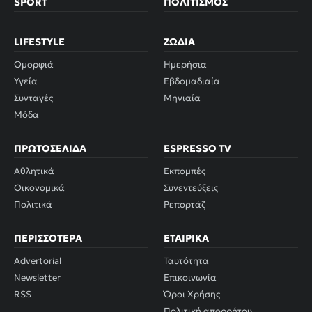
SPORT
ΠΟΛΙΤΙΣΜΌΣ
LIFESTYLE
ΖΏΔΙΑ
Ομορφιά
Ημερήσια
Υγεία
Εβδομαδιαία
Συνταγές
Μηνιαία
Μόδα
ΠΡΩΤΟΣΈΛΙΔΑ
ESPRESSO TV
Αθλητικά
Εκπομπές
Οικονομικά
Συνεντεύξεις
Πολιτικά
Ρεπορτάζ
ΠΕΡΙΣΣΌΤΕΡΑ
ΕΤΑΙΡΙΚΆ
Advertorial
Ταυτότητα
Newsletter
Επικοινωνία
RSS
Όροι Χρήσης
Πολιτική απορρήτου