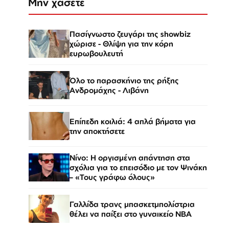
Μην χάσετε
Πασίγνωστο ζευγάρι της showbiz
χώρισε - Θλίψη για την κόρη
ευρωβουλευτή
Όλο το παρασκήνιο της ρήξης
Ανδρομάχης - Λιβάνη
Επίπεδη κοιλιά: 4 απλά βήματα για
την αποκτήσετε
Νίνο: Η οργισμένη απάντηση στα
σχόλια για το επεισόδιο με τον Ψινάκη
– «Τους γράφω όλους»
Γαλλίδα τρανς μπασκετμπολίστρια
θέλει να παίξει στο γυναικείο ΝΒΑ