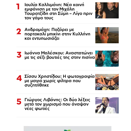
1
Ιουλία Καλλιμάνη: Νέα κοινή
εμφάνιση με τον Μιχάλη
Τουρατζίδη στη Σύμη – Λίγο πριν
τον γάμο τους
2
Ανδρομάχη: Ποζάρει με
πορτοκαλί μπικίνι στην Κυλλήνη
και εντυπωσιάζει
3
Ιωάννα Μαλέσκου: Αναστατώνει
με τις σέξι βουτιές της στην πισίνα
4
Σίσσυ Χρηστίδου: Η φωτογραφία
με μαγιό χωρίς φίλτρα που
συζητήθηκε
5
Γιώργος Λιβάνης: Οι δύο λέξεις
μετά τον χωρισμό που άναψαν
νέες φωτιές