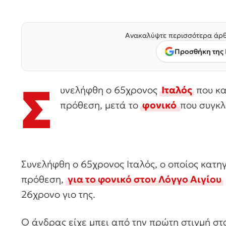
Ανακαλύψτε περισσότερα άρθ
Προσθήκη της 
Σ
υνελήφθη ο 65χρονος
Ιταλός
που κα
πρόθεση, μετά το
φονικό
που συγκλ
Συνελήφθη ο 65χρονος Ιταλός, ο οποίος κατη
πρόθεση,
για το φονικό στον Λόγγο Αιγίου
26χρονο γιο της.
Ο άνδρας είχε μπει από την πρώτη στιγμή σ