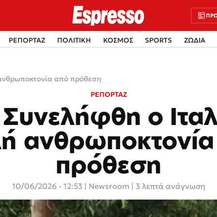
ΠΡΩ
ΡΕΠΟΡΤΑΖ
ΠΟΛΙΤΙΚΗ
ΚΟΣΜΟΣ
SPORTS
ΖΩΔΙΑ
ή ανθρωποκτονία από πρόθεση
ΡΕΠΟΡΤΑΖ
: Συνελήφθη ο Ιταλ
λή ανθρωποκτονία
πρόθεση
10/06/2026 - 12:53
|
Newsroom
| 3 λεπτά ανάγνωση