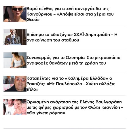
Βαρύ πένθος για στενή συνεργάτιδα της
Καινούργιου – «Απόψε είσαι στα χέρια του
Θεού»
Επίσημο το «διαζύγιο» ΣΚΑΪ-Δημητριάδη – Η
ανακοίνωση του σταθμού
Συναγερμός για το Ozempic: Στο μικροσκόπιο
αναφορές θανάτων μετά τη χρήση του
Καταπέλτης για το «Καλημέρα Ελλάδα» ο
Ρακιτζής: «Με Παυλόπουλο - Χιώτη αλλάξτε
τίτλο»
Οργισμένη ανάρτηση της Ελένης Βουλγαράκη
με τις φήμες χωρισμού με τον Φώτη Ιωαννίδη –
«Θα γίνετε ρόμπα»