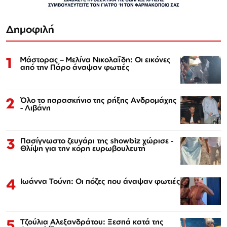
Δημοφιλή
1
Μάστορας – Μελίνα Νικολαΐδη: Οι εικόνες
από την Πάρο άναψαν φωτιές
2
Όλο το παρασκήνιο της ρήξης Ανδρομάχης
- Λιβάνη
3
Πασίγνωστο ζευγάρι της showbiz χώρισε -
Θλίψη για την κόρη ευρωβουλευτή
4
Ιωάννα Τούνη: Οι πόζες που άναψαν φωτιές
5
Τζούλια Αλεξανδράτου: Ξεσπά κατά της