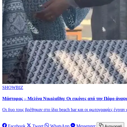
SHOWBIZ
Μάστορας – Μελίνα Νικολαΐδη: Οι εικόνες από την Πάρο άναψ
Οι δυο τους βρέθηκαν στο ίδιο beach bar και οι φωτογραφίες έγινα
Facebook
Tweet
WhatsApp
Messenger
Αντιγραφή